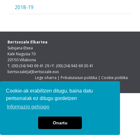
2018-19
Bertsozale Elkartea
Subijana Etxea
Kale Nagusia 70
20150 Villabona
T. (00) (34) 943 69 41 29 / F. (00) (34) 943 69 30 41
bertsozale[at]bertsozale.eus
Lege oharra
|
Pribatutasun politika
|
Cookie politika
Cookie-ak erabiltzen ditugu, baina datu
pertsonalak ez ditugu gordetzen
Informazio gehiago
Onartu