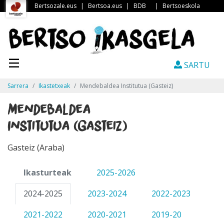
Bertsozale.eus
|
Bertsoa.eus
|
BDB
|
Bertsoeskola
SARTU
Sarrera
Ikastetxeak
Mendebaldea Institutua (Gasteiz)
Mendebaldea
Institutua (Gasteiz)
Gasteiz (Araba)
Ikasturteak
2025-2026
2024-2025
2023-2024
2022-2023
2021-2022
2020-2021
2019-20