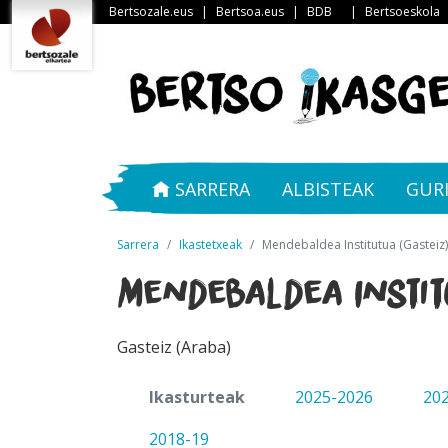
Bertsozale.eus
|
Bertsoa.eus
|
BDB
|
Bertsoeskola
SARRERA
ALBISTEAK
GUR
Sarrera
Ikastetxeak
Mendebaldea Institutua (Gasteiz)
Mendebaldea Instit
Gasteiz (Araba)
Ikasturteak
2025-2026
20
2018-19