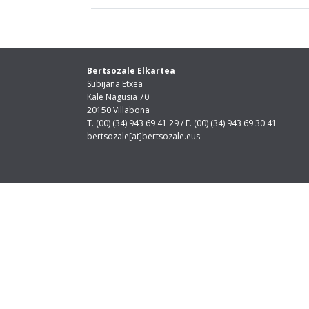
Bertsozale Elkartea
Subijana Etxea
Kale Nagusia 70
20150 Villabona
T. (00) (34) 943 69 41 29 / F. (00) (34) 943 69 30 41
bertsozale[at]bertsozale.eus