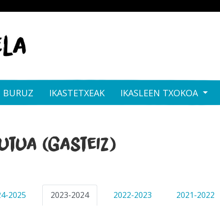
I BURUZ
IKASTETXEAK
IKASLEEN TXOKOA
utua (Gasteiz)
24-2025
2023-2024
2022-2023
2021-2022