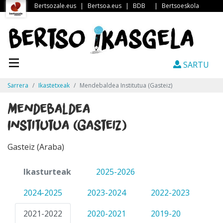
Bertsozale.eus
|
Bertsoa.eus
|
BDB
|
Bertsoeskola
SARTU
Sarrera
Ikastetxeak
Mendebaldea Institutua (Gasteiz)
Mendebaldea
Institutua (Gasteiz)
Gasteiz (Araba)
Ikasturteak
2025-2026
2024-2025
2023-2024
2022-2023
2021-2022
2020-2021
2019-20