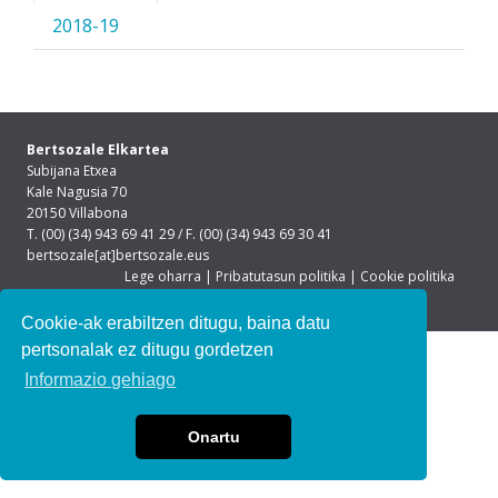
2018-19
Bertsozale Elkartea
Subijana Etxea
Kale Nagusia 70
20150 Villabona
T. (00) (34) 943 69 41 29 / F. (00) (34) 943 69 30 41
bertsozale[at]bertsozale.eus
Lege oharra
|
Pribatutasun politika
|
Cookie politika
Cookie-ak erabiltzen ditugu, baina datu
pertsonalak ez ditugu gordetzen
Informazio gehiago
Onartu