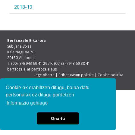
2018-19
Bertsozale Elkartea
Subijana Etxea
Kale Nagusia 70
20150 Villabona
T. (00) (34) 943 69 41 29 / F. (00) (34) 943 69 30 41
bertsozale[at]bertsozale.eus
Lege oharra
|
Pribatutasun politika
|
Cookie politika
Cookie-ak erabiltzen ditugu, baina datu
pertsonalak ez ditugu gordetzen
Informazio gehiago
Onartu