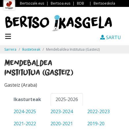
Bertsozale.eus
|
Bertsoa.eus
|
BDB
|
Bertsoeskola
SARTU
Sarrera
Ikastetxeak
Mendebaldea Institutua (Gasteiz)
Mendebaldea
Institutua (Gasteiz)
Gasteiz (Araba)
Ikasturteak
2025-2026
2024-2025
2023-2024
2022-2023
2021-2022
2020-2021
2019-20