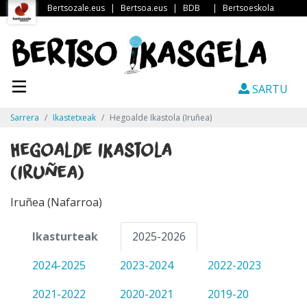
Bertsozale.eus
|
Bertsoa.eus
|
BDB
|
Bertsoeskola
SARTU
Sarrera
Ikastetxeak
Hegoalde Ikastola (Iruñea)
Hegoalde Ikastola
(Iruñea)
Iruñea (Nafarroa)
Ikasturteak
2025-2026
2024-2025
2023-2024
2022-2023
2021-2022
2020-2021
2019-20