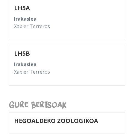
LH5A
Irakaslea
Xabier Terreros
LH5B
Irakaslea
Xabier Terreros
Gure Bertsoak
HEGOALDEKO ZOOLOGIKOA