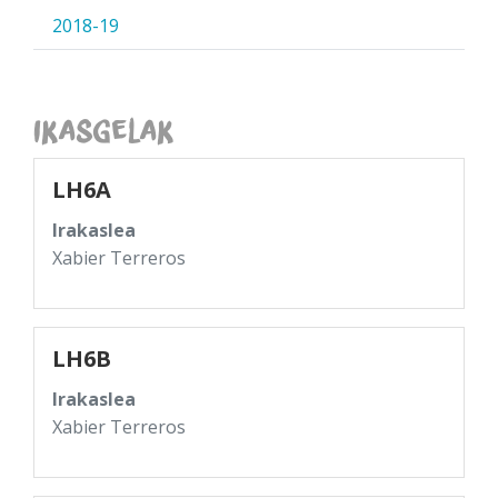
2018-19
Ikasgelak
LH6A
Irakaslea
Xabier Terreros
LH6B
Irakaslea
Xabier Terreros