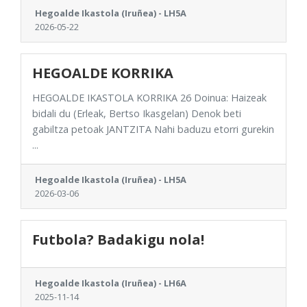
Hegoalde Ikastola (Iruñea) - LH5A
2026-05-22
HEGOALDE KORRIKA
HEGOALDE IKASTOLA KORRIKA 26 Doinua: Haizeak
bidali du (Erleak, Bertso Ikasgelan) Denok beti
gabiltza petoak JANTZITA Nahi baduzu etorri gurekin
...
Hegoalde Ikastola (Iruñea) - LH5A
2026-03-06
Futbola? Badakigu nola!
Hegoalde Ikastola (Iruñea) - LH6A
2025-11-14