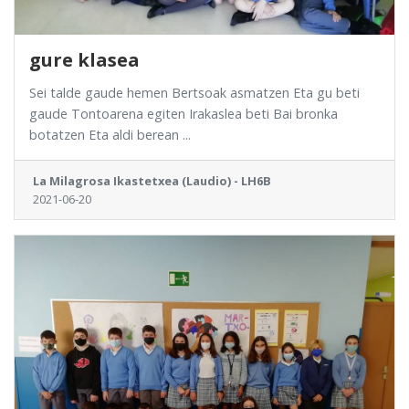
gure klasea
Sei talde gaude hemen Bertsoak asmatzen Eta gu beti
gaude Tontoarena egiten Irakaslea beti Bai bronka
botatzen Eta aldi berean ...
La Milagrosa Ikastetxea (Laudio) - LH6B
2021-06-20