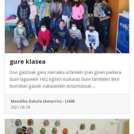
gure klasea
Oso gaiztoak gara Hamaika urterekin Joan ginen parkera
Gure lagunekin Hitz egiten euskaraz Gure familiekin Beti
borrokan gaude Irakasleekin Amurriokoak ...
Mendiko Eskola (Amurrio) - LH6B
2021-06-18