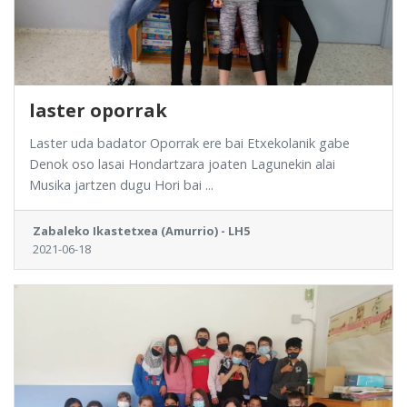
laster oporrak
Laster uda badator Oporrak ere bai Etxekolanik gabe
Denok oso lasai Hondartzara joaten Lagunekin alai
Musika jartzen dugu Hori bai ...
Zabaleko Ikastetxea (Amurrio) - LH5
2021-06-18