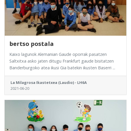
bertso postala
Kaixo lagunok Alemanian Gaude oporrak pasatzen
Saltxitxa asko jaten ditugu Frankfurt gaude bisitatzen
Banderburgoko atea ikusi Gia batekin ikusten Baserri ...
La Milagrosa Ikastetxea (Laudio) - LH6A
2021-06-20