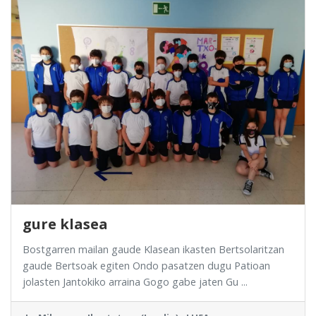
gure klasea
Bostgarren mailan gaude Klasean ikasten Bertsolaritzan
gaude Bertsoak egiten Ondo pasatzen dugu Patioan
jolasten Jantokiko arraina Gogo gabe jaten Gu ...