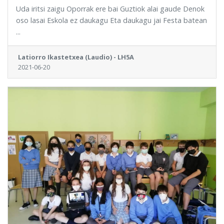
Uda iritsi zaigu Oporrak ere bai Guztiok alai gaude Denok
oso lasai Eskola ez daukagu Eta daukagu jai Festa batean
...
Latiorro Ikastetxea (Laudio) - LH5A
2021-06-20