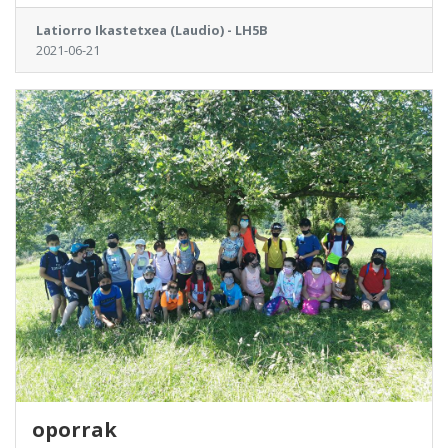
Latiorro Ikastetxea (Laudio) - LH5B
2021-06-21
oporrak