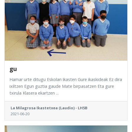
gu
Hamar urte ditugu Eskolan ikasten Gure ikaskideak Ez dira
ixiltzen Egun guztia gaude Mate birpasatzen Eta gure
txirula Klasera ekartzen ...
La Milagrosa Ikastetxea (Laudio) - LH5B
2021-06-20