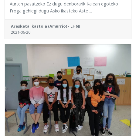
Aurten pasatzeko Ez dugu denborarik Kalean egoteko
Froga gehiegi dugu Asko ikasteko Aste ...
Aresketa Ikastola (Amurrio) - LH6B
2021-06-20