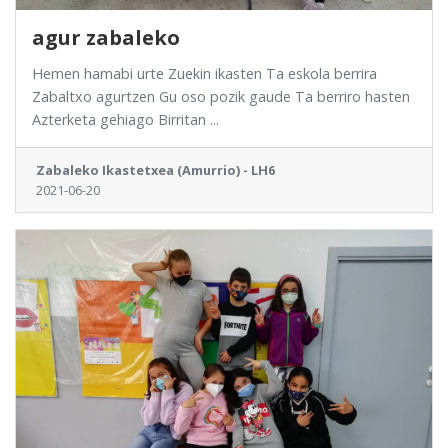
agur zabaleko
Hemen hamabi urte Zuekin ikasten Ta eskola berrira
Zabaltxo agurtzen Gu oso pozik gaude Ta berriro hasten
Azterketa gehiago Birritan ...
Zabaleko Ikastetxea (Amurrio) - LH6
2021-06-20