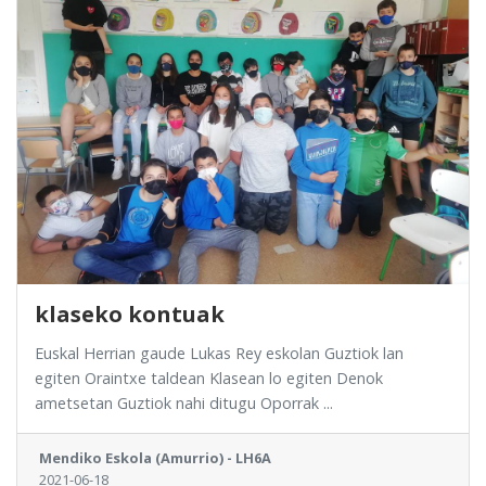
klaseko kontuak
Euskal Herrian gaude Lukas Rey eskolan Guztiok lan
egiten Oraintxe taldean Klasean lo egiten Denok
ametsetan Guztiok nahi ditugu Oporrak ...
Mendiko Eskola (Amurrio) - LH6A
2021-06-18