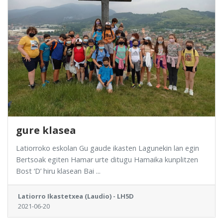
gure klasea
Latiorroko eskolan Gu gaude ikasten Lagunekin lan egin
Bertsoak egiten Hamar urte ditugu Hamaika kunplitzen
Bost ‘D’ hiru klasean Bai ...
Latiorro Ikastetxea (Laudio) - LH5D
2021-06-20