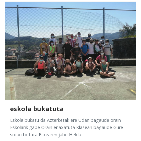
eskola bukatuta
Eskola bukatu da Azterketak ere Udan bagaude orain
Eskolarik gabe Orain erlaxatuta Klasean bagaude Gure
sofan botata Etxearen jabe Heldu ...