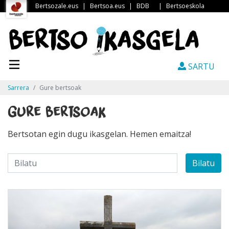
Bertsozale.eus
|
Bertsoa.eus
|
BDB
|
Bertsoeskola
SARTU
Sarrera
Gure bertsoak
Gure bertsoak
Bertsotan egin dugu ikasgelan. Hemen emaitza!
Bilatu