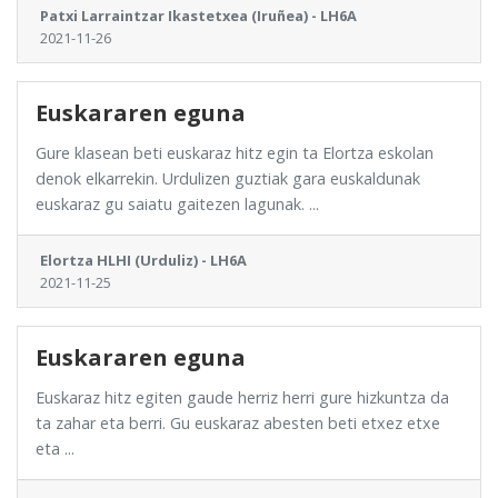
Patxi Larraintzar Ikastetxea (Iruñea) - LH6A
2021-11-26
Euskararen eguna
Gure klasean beti euskaraz hitz egin ta Elortza eskolan
denok elkarrekin. Urdulizen guztiak gara euskaldunak
euskaraz gu saiatu gaitezen lagunak. ...
Elortza HLHI (Urduliz) - LH6A
2021-11-25
Euskararen eguna
Euskaraz hitz egiten gaude herriz herri gure hizkuntza da
ta zahar eta berri. Gu euskaraz abesten beti etxez etxe
eta ...