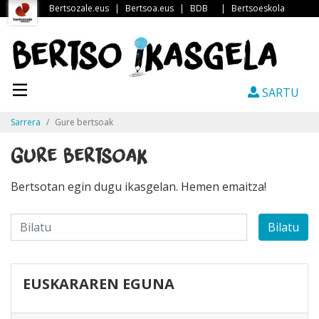
Bertsozale.eus
|
Bertsoa.eus
|
BDB
|
Bertsoeskola
SARTU
Sarrera
Gure bertsoak
Gure bertsoak
Bertsotan egin dugu ikasgelan. Hemen emaitza!
Bilatu
EUSKARAREN EGUNA