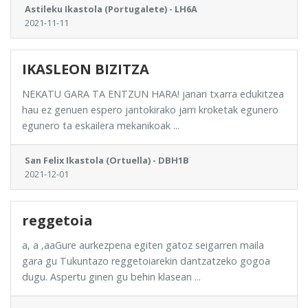
Astileku Ikastola (Portugalete) - LH6A
2021-11-11
IKASLEON BIZITZA
NEKATU GARA TA ENTZUN HARA! janari txarra edukitzea
hau ez genuen espero jantokirako jarri kroketak egunero
egunero ta eskailera mekanikoak ...
San Felix Ikastola (Ortuella) - DBH1B
2021-12-01
reggetoia
a, a ,aaGure aurkezpena egiten gatoz seigarren maila
gara gu Tukuntazo reggetoiarekin dantzatzeko gogoa
dugu. Aspertu ginen gu behin klasean ...