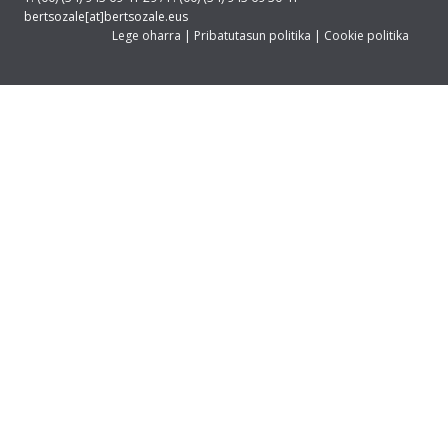
bertsozale[at]bertsozale.eus
Lege oharra
|
Pribatutasun politika
|
Cookie politika