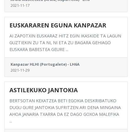
2021-11-17
EUSKARAREN EGUNA KANPAZAR
AI ZAPOTXIN EUSKARAZ HITZ EGIN IKASKIDE TA LAGUN
GUZTIEKIN ZU TA NI, NI ETA ZU BAGARA GEHIAGO
EUSKARA BABESTEA GEURE ...
Kanpazar HLHI (Portugalete) - LH6A
2021-11-29
ASTILEKUKO JANTOKIA
BERTSOTAN KEXATZEA BETI EGOKIA DESKRIBATUKO
DUGU GURE JANTOKIA SUFRITZEN ARI DENA MINGAINA
AHOA JANARIA TXARRA DA EZ DAGO GOXOA MALEFIKA
...