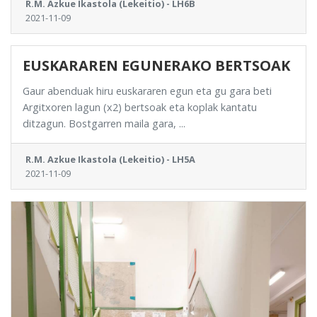
R.M. Azkue Ikastola (Lekeitio) - LH6B
2021-11-09
EUSKARAREN EGUNERAKO BERTSOAK
Gaur abenduak hiru euskararen egun eta gu gara beti
Argitxoren lagun (x2) bertsoak eta koplak kantatu
ditzagun. Bostgarren maila gara, ...
R.M. Azkue Ikastola (Lekeitio) - LH5A
2021-11-09