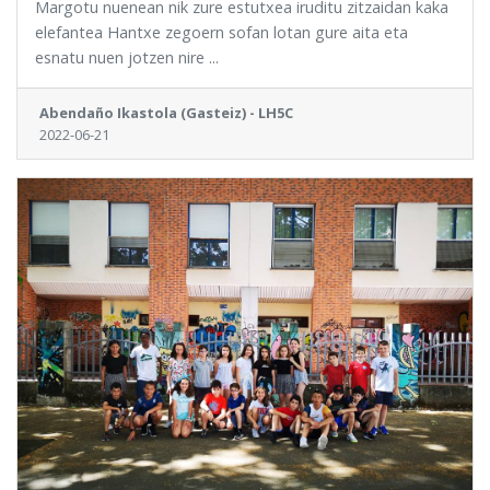
Margotu nuenean nik zure estutxea iruditu zitzaidan kaka
elefantea Hantxe zegoern sofan lotan gure aita eta
esnatu nuen jotzen nire ...
Abendaño Ikastola (Gasteiz) - LH5C
2022-06-21