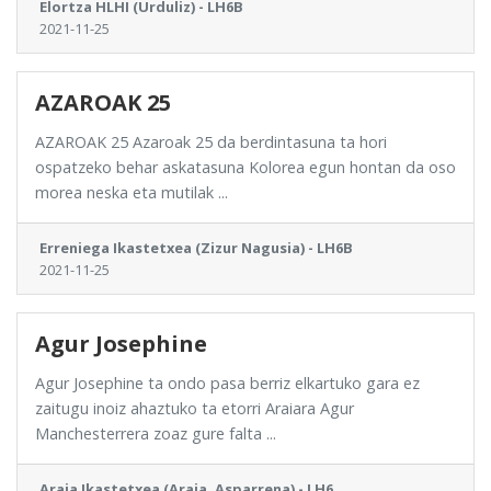
Elortza HLHI (Urduliz) - LH6B
2021-11-25
AZAROAK 25
AZAROAK 25 Azaroak 25 da berdintasuna ta hori
ospatzeko behar askatasuna Kolorea egun hontan da oso
morea neska eta mutilak ...
Erreniega Ikastetxea (Zizur Nagusia) - LH6B
2021-11-25
Agur Josephine
Agur Josephine ta ondo pasa berriz elkartuko gara ez
zaitugu inoiz ahaztuko ta etorri Araiara Agur
Manchesterrera zoaz gure falta ...
Araia Ikastetxea (Araia, Asparrena) - LH6