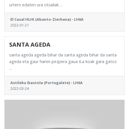
urtero edaten ura otsailak ...
El Casal HLHI (Abanto-Zierbena) - LH6A
2022-01-21
SANTA AGEDA
santa ageda ageda bihar da santa ageda bihar da santa
ageda eta gaur haren pezpera gaua 6.a koak gara gatoz
...
Astileku Ikastola (Portugalete) - LH6A
2022-03-24