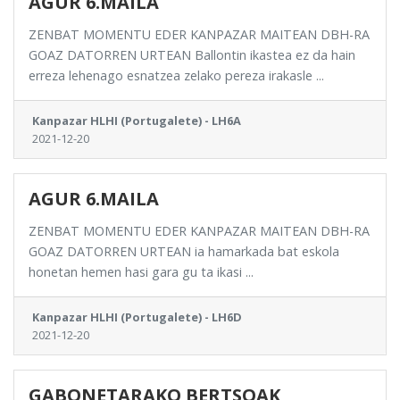
AGUR 6.MAILA
ZENBAT MOMENTU EDER KANPAZAR MAITEAN DBH-RA
GOAZ DATORREN URTEAN Ballontin ikastea ez da hain
erreza lehenago esnatzea zelako pereza irakasle ...
Kanpazar HLHI (Portugalete) - LH6A
2021-12-20
AGUR 6.MAILA
ZENBAT MOMENTU EDER KANPAZAR MAITEAN DBH-RA
GOAZ DATORREN URTEAN ia hamarkada bat eskola
honetan hemen hasi gara gu ta ikasi ...
Kanpazar HLHI (Portugalete) - LH6D
2021-12-20
GABONETARAKO BERTSOAK