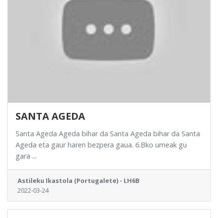
SANTA AGEDA
Santa Ageda Ageda bihar da Santa Ageda bihar da Santa
Ageda eta gaur haren bezpera gaua. 6.Bko umeak gu
gara ...
Astileku Ikastola (Portugalete) - LH6B
2022-03-24