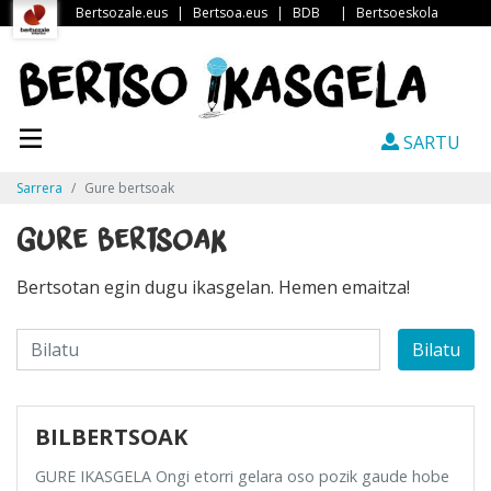
Bertsozale.eus
|
Bertsoa.eus
|
BDB
|
Bertsoeskola
SARTU
Sarrera
Gure bertsoak
Gure bertsoak
Bertsotan egin dugu ikasgelan. Hemen emaitza!
Bilatu
BILBERTSOAK
GURE IKASGELA Ongi etorri gelara oso pozik gaude hobe