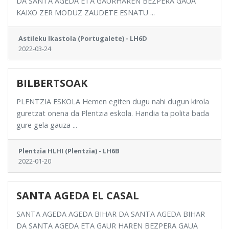
DA SANTA AGEDA ETA GAURHAREN BEZPERA GAUA
KAIXO ZER MODUZ ZAUDETE ESNATU ...
Astileku Ikastola (Portugalete) - LH6D
2022-03-24
BILBERTSOAK
PLENTZIA ESKOLA Hemen egiten dugu nahi dugun kirola
guretzat onena da Plentzia eskola. Handia ta polita bada
gure gela gauza ...
Plentzia HLHI (Plentzia) - LH6B
2022-01-20
SANTA AGEDA EL CASAL
SANTA AGEDA AGEDA BIHAR DA SANTA AGEDA BIHAR
DA SANTA AGEDA ETA GAUR HAREN BEZPERA GAUA