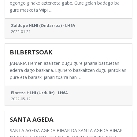
egongo ginake azterketa gabe. Gure gelan badago bai
gure maskota Wipi ...
Zaldupe HLHI (Ondarroa) - LH6A
2022-01-21
BILBERTSOAK
JANARIA Hemen azaltzen dugu gure janaria batzuetan
ederra dago bazkaria. Egunero bazkaltzen dugu jantokian
pure eta barazki janari txarra han. ...
Elortza HLHI (Urduliz) - LH6A
2022-05-12
SANTA AGEDA
SANTA AGEDA AGEDA BIHAR DA SANTA AGEDA BIHAR