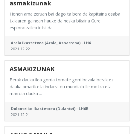
asmakizunak
Honen ama zeruan bai dago ta bera da kapitaina osaba
txikiaren gainean hauxe da neska bikaina Gure
esploratzailea iritsi da ...
Araia Ikastetxea (Araia, Asparrena) - LH6
2021-12-22
ASMAKIZUNAK
Berak dauka ilea gorria tomate gorri bezala berak ez
dauka amarik eta indarra du mundiala Ile motza eta
marroia dauka ...
Dulantziko Ikastetxea (Dulantzi) - LH6B
2021-12-21