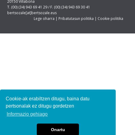
20150 Villabona
T. (00) (34) 943 69 41 29 / F. (00) (34) 943 69 30 41
bertsozale[at]bertsozale.eus
Lege oharra
|
Pribatutasun politika
|
Cookie politika
Cookie-ak erabiltzen ditugu, baina datu
pertsonalak ez ditugu gordetzen
Informazio gehiago
Onartu