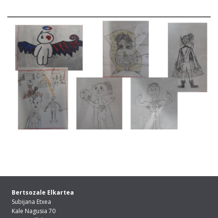
Bertsozale Elkartea
Subijana Etxea
Kale Nagusia 70