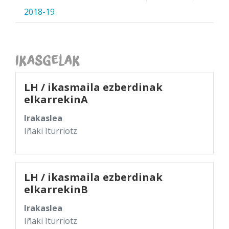
2018-19
Ikasgelak
LH / ikasmaila ezberdinak
elkarrekinA
Irakaslea
Iñaki Iturriotz
LH / ikasmaila ezberdinak
elkarrekinB
Irakaslea
Iñaki Iturriotz