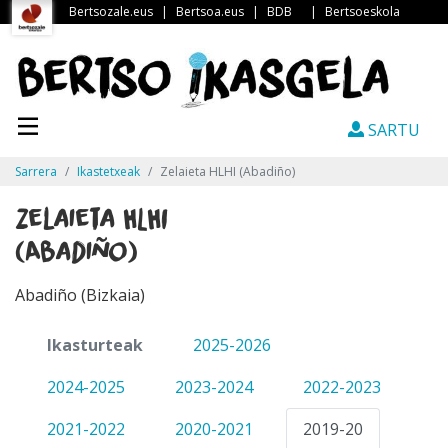
Bertsozale.eus
|
Bertsoa.eus
|
BDB
|
Bertsoeskola
SARTU
Sarrera
Ikastetxeak
Zelaieta HLHI (Abadiño)
Zelaieta HLHI
(Abadiño)
Abadiño (Bizkaia)
Ikasturteak
2025-2026
2024-2025
2023-2024
2022-2023
2021-2022
2020-2021
2019-20