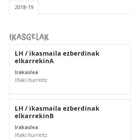
2018-19
Ikasgelak
LH / ikasmaila ezberdinak
elkarrekinA
Irakaslea
Iñaki Iturriotz
LH / ikasmaila ezberdinak
elkarrekinB
Irakaslea
Iñaki Iturriotz