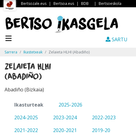
Bertsozale.eus
|
Bertsoa.eus
|
BDB
|
Bertsoeskola
SARTU
Sarrera
Ikastetxeak
Zelaieta HLHI (Abadiño)
Zelaieta HLHI
(Abadiño)
Abadiño (Bizkaia)
Ikasturteak
2025-2026
2024-2025
2023-2024
2022-2023
2021-2022
2020-2021
2019-20