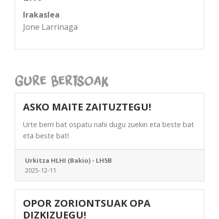
Irakaslea
Jone Larrinaga
Gure Bertsoak
ASKO MAITE ZAITUZTEGU!
Urte berri bat ospatu nahi dugu zuekin eta beste bat
eta beste bat!
Urkitza HLHI (Bakio) - LH5B
2025-12-11
OPOR ZORIONTSUAK OPA
DIZKIZUEGU!