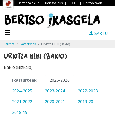
Bertsozale.eus
|
Bertsoa.eus
|
BDB
|
Bertsoeskola
SARTU
Sarrera
Ikastetxeak
Urkitza HLHI (Bakio)
Urkitza HLHI (Bakio)
Bakio (Bizkaia)
Ikasturteak
2025-2026
2024-2025
2023-2024
2022-2023
2021-2022
2020-2021
2019-20
2018-19