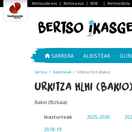
Bertsozale.eus
|
Bertsoa.eus
|
BDB
|
Bertsoeskola
SARRERA
ALBISTEAK
GUR
Sarrera
Ikastetxeak
Urkitza HLHI (Bakio)
Urkitza HLHI (Bakio
Bakio (Bizkaia)
Ikasturteak
2025-2026
20
2018-19