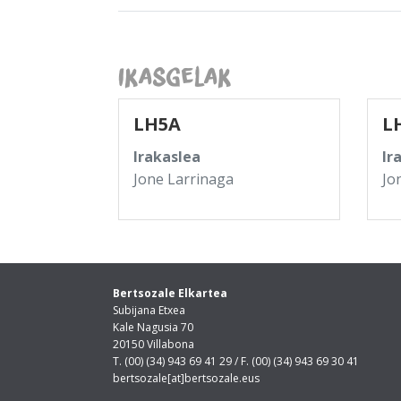
Ikasgelak
LH5A
L
Irakaslea
Ir
Jone Larrinaga
Jo
Bertsozale Elkartea
Subijana Etxea
Kale Nagusia 70
20150 Villabona
T. (00) (34) 943 69 41 29 / F. (00) (34) 943 69 30 41
bertsozale[at]bertsozale.eus