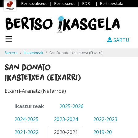
Bertsozale.eus
|
Bertsoa.eus
|
BDB
|
Bertsoeskola
SARTU
Sarrera
Ikastetxeak
San Donato Ikastetxea (Etxarri)
San Donato
Ikastetxea (Etxarri)
Etxarri-Aranatz (Nafarroa)
Ikasturteak
2025-2026
2024-2025
2023-2024
2022-2023
2021-2022
2020-2021
2019-20