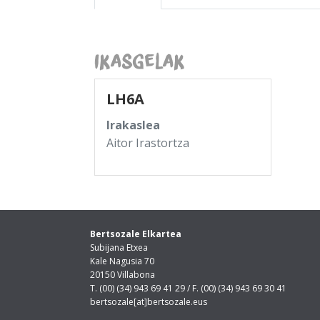
Ikasgelak
LH6A
Irakaslea
Aitor Irastortza
Bertsozale Elkartea
Subijana Etxea
Kale Nagusia 70
20150 Villabona
T. (00) (34) 943 69 41 29 / F. (00) (34) 943 69 30 41
bertsozale[at]bertsozale.eus