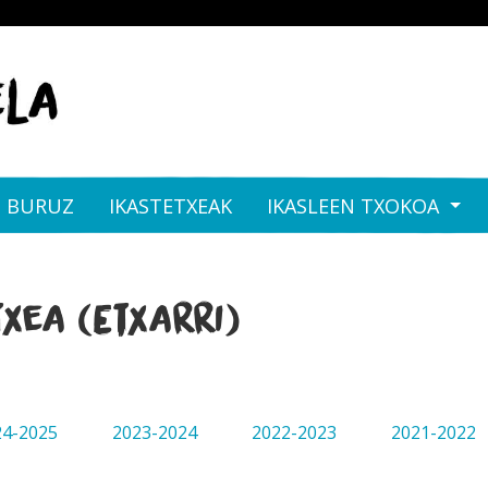
I BURUZ
IKASTETXEAK
IKASLEEN TXOKOA
xea (Etxarri)
24-2025
2023-2024
2022-2023
2021-2022