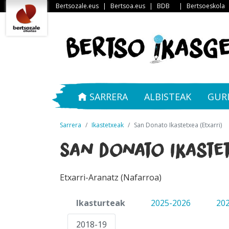
Bertsozale.eus
|
Bertsoa.eus
|
BDB
|
Bertsoeskola
SARRERA
ALBISTEAK
GUR
Sarrera
Ikastetxeak
San Donato Ikastetxea (Etxarri)
San Donato Ikastet
Etxarri-Aranatz (Nafarroa)
Ikasturteak
2025-2026
20
2018-19