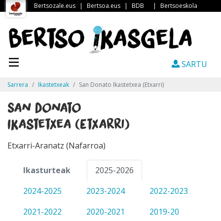
Bertsozale.eus
|
Bertsoa.eus
|
BDB
|
Bertsoeskola
SARTU
Sarrera
Ikastetxeak
San Donato Ikastetxea (Etxarri)
San Donato
Ikastetxea (Etxarri)
Etxarri-Aranatz (Nafarroa)
Ikasturteak
2025-2026
2024-2025
2023-2024
2022-2023
2021-2022
2020-2021
2019-20