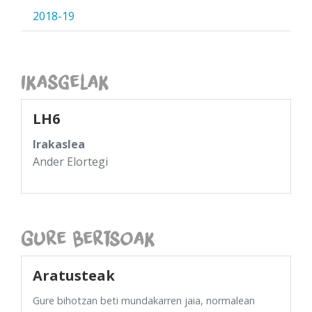
2018-19
Ikasgelak
LH6
Irakaslea
Ander Elortegi
Gure Bertsoak
Aratusteak
Gure bihotzan beti mundakarren jaia, normalean