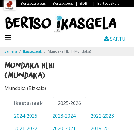
Bertsozale.eus
|
Bertsoa.eus
|
BDB
|
Bertsoeskola
SARTU
Sarrera
Ikastetxeak
Mundaka HLHI (Mundaka)
Mundaka HLHI
(Mundaka)
Mundaka (Bizkaia)
Ikasturteak
2025-2026
2024-2025
2023-2024
2022-2023
2021-2022
2020-2021
2019-20