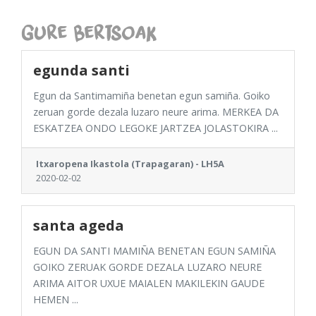
Gure Bertsoak
egunda santi
Egun da Santimamiña benetan egun samiña. Goiko
zeruan gorde dezala luzaro neure arima. MERKEA DA
ESKATZEA ONDO LEGOKE JARTZEA JOLASTOKIRA ...
Itxaropena Ikastola (Trapagaran) - LH5A
2020-02-02
santa ageda
EGUN DA SANTI MAMIÑA BENETAN EGUN SAMIÑA
GOIKO ZERUAK GORDE DEZALA LUZARO NEURE
ARIMA AITOR UXUE MAIALEN MAKILEKIN GAUDE
HEMEN ...