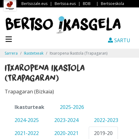
Bertsozale.eus
|
Bertsoa.eus
|
BDB
|
Bertsoeskola
SARTU
Sarrera
Ikastetxeak
Itxaropena Ikastola (Trapagaran)
Itxaropena Ikastola
(Trapagaran)
Trapagaran (Bizkaia)
Ikasturteak
2025-2026
2024-2025
2023-2024
2022-2023
2021-2022
2020-2021
2019-20