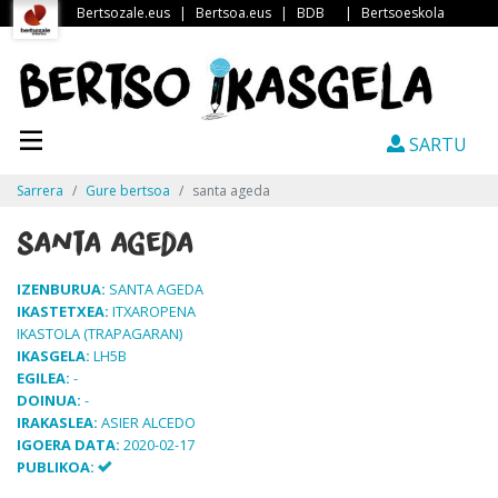
Bertsozale.eus
|
Bertsoa.eus
|
BDB
|
Bertsoeskola
SARTU
Sarrera
Gure bertsoa
santa ageda
santa ageda
IZENBURUA:
SANTA AGEDA
IKASTETXEA:
ITXAROPENA
IKASTOLA (TRAPAGARAN)
IKASGELA:
LH5B
EGILEA:
-
DOINUA:
-
IRAKASLEA:
ASIER ALCEDO
IGOERA DATA:
2020-02-17
PUBLIKOA: