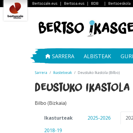
Bertsozale.eus
|
Bertsoa.eus
|
BDB
|
Bertsoeskola
SARRERA
ALBISTEAK
GUR
Sarrera
Ikastetxeak
Deustuko Ikastola (Bilbo)
Deustuko Ikastola 
Bilbo (Bizkaia)
Ikasturteak
2025-2026
20
2018-19