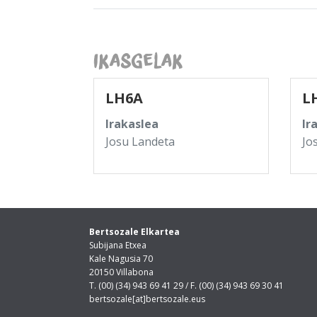
Ikasgelak
LH6A
L
Irakaslea
Ir
Josu Landeta
Jo
Bertsozale Elkartea
Subijana Etxea
Kale Nagusia 70
20150 Villabona
T. (00) (34) 943 69 41 29 / F. (00) (34) 943 69 30 41
bertsozale[at]bertsozale.eus