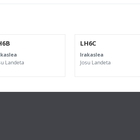
H6B
LH6C
akaslea
Irakaslea
su Landeta
Josu Landeta