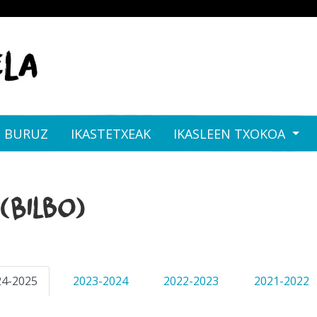
I BURUZ
IKASTETXEAK
IKASLEEN TXOKOA
(Bilbo)
24-2025
2023-2024
2022-2023
2021-2022