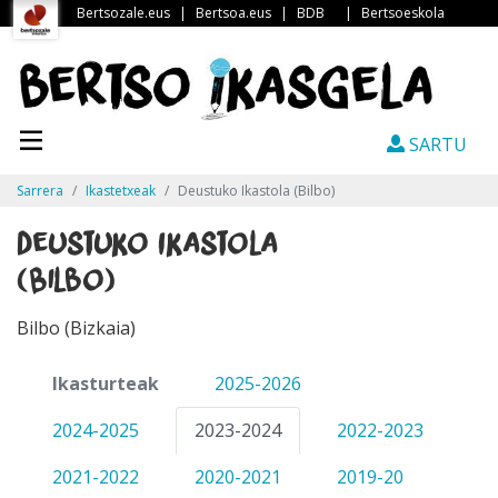
Bertsozale.eus
|
Bertsoa.eus
|
BDB
|
Bertsoeskola
SARTU
Sarrera
Ikastetxeak
Deustuko Ikastola (Bilbo)
Deustuko Ikastola
(Bilbo)
Bilbo (Bizkaia)
Ikasturteak
2025-2026
2024-2025
2023-2024
2022-2023
2021-2022
2020-2021
2019-20