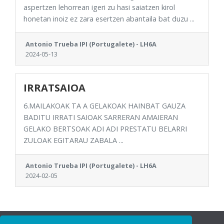
aspertzen lehorrean igeri zu hasi saiatzen kirol
honetan inoiz ez zara esertzen abantaila bat duzu ...
Antonio Trueba IPI (Portugalete) - LH6A
2024-05-13
IRRATSAIOA
6.MAILAKOAK TA A GELAKOAK HAINBAT GAUZA
BADITU IRRATI SAIOAK SARRERAN AMAIERAN
GELAKO BERTSOAK ADI ADI PRESTATU BELARRI
ZULOAK EGITARAU ZABALA ...
Antonio Trueba IPI (Portugalete) - LH6A
2024-02-05