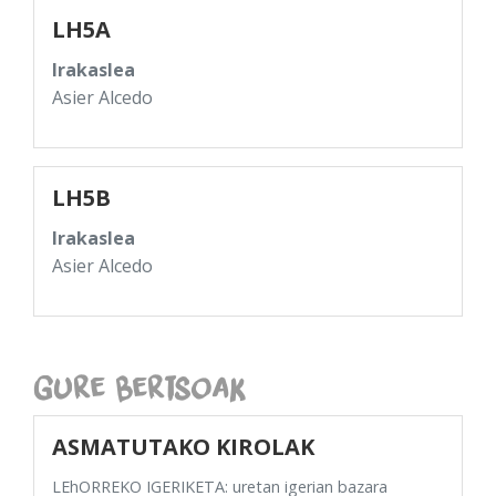
LH5A
Irakaslea
Asier Alcedo
LH5B
Irakaslea
Asier Alcedo
Gure Bertsoak
ASMATUTAKO KIROLAK
LEhORREKO IGERIKETA: uretan igerian bazara