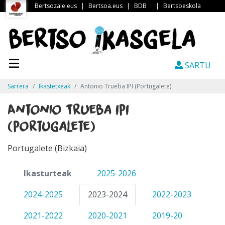
Bertsozale.eus
|
Bertsoa.eus
|
BDB
|
Bertsoeskola
SARTU
Sarrera
Ikastetxeak
Antonio Trueba IPI (Portugalete)
Antonio Trueba IPI
(Portugalete)
Portugalete (Bizkaia)
Ikasturteak
2025-2026
2024-2025
2023-2024
2022-2023
2021-2022
2020-2021
2019-20