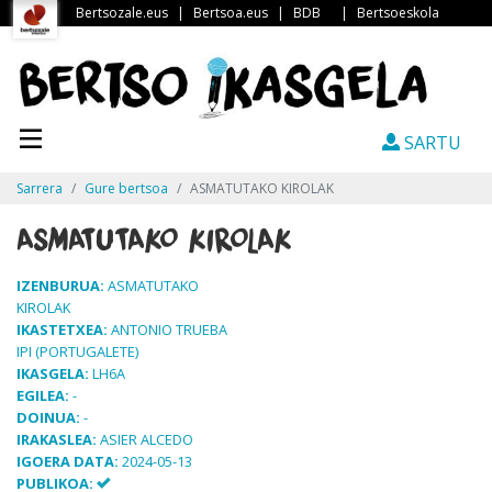
Bertsozale.eus
|
Bertsoa.eus
|
BDB
|
Bertsoeskola
SARTU
Sarrera
Gure bertsoa
ASMATUTAKO KIROLAK
ASMATUTAKO KIROLAK
IZENBURUA:
ASMATUTAKO
KIROLAK
IKASTETXEA:
ANTONIO TRUEBA
IPI (PORTUGALETE)
IKASGELA:
LH6A
EGILEA:
-
DOINUA:
-
IRAKASLEA:
ASIER ALCEDO
IGOERA DATA:
2024-05-13
PUBLIKOA: