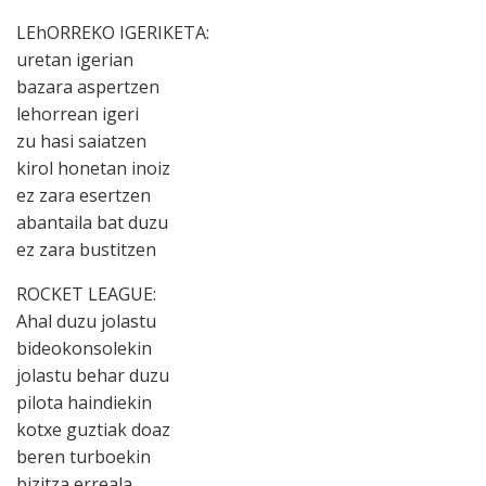
LEhORREKO IGERIKETA:
uretan igerian
bazara aspertzen
lehorrean igeri
zu hasi saiatzen
kirol honetan inoiz
ez zara esertzen
abantaila bat duzu
ez zara bustitzen
ROCKET LEAGUE:
Ahal duzu jolastu
bideokonsolekin
jolastu behar duzu
pilota haindiekin
kotxe guztiak doaz
beren turboekin
bizitza erreala