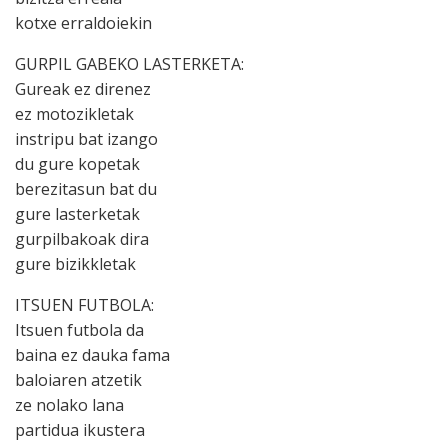
kotxe erraldoiekin
GURPIL GABEKO LASTERKETA:
Gureak ez direnez
ez motozikletak
instripu bat izango
du gure kopetak
berezitasun bat du
gure lasterketak
gurpilbakoak dira
gure bizikkletak
ITSUEN FUTBOLA:
Itsuen futbola da
baina ez dauka fama
baloiaren atzetik
ze nolako lana
partidua ikustera