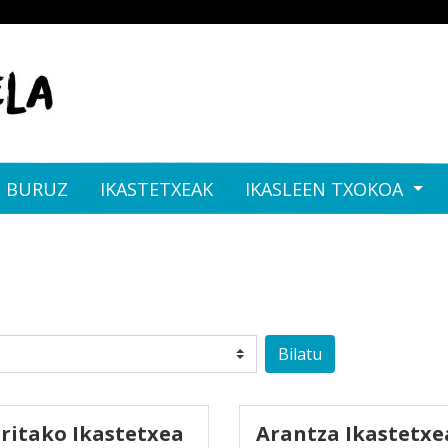
I BURUZ
IKASTETXEAK
IKASLEEN TXOKOA
Bilatu
uritako Ikastetxea
Arantza Ikastetxe