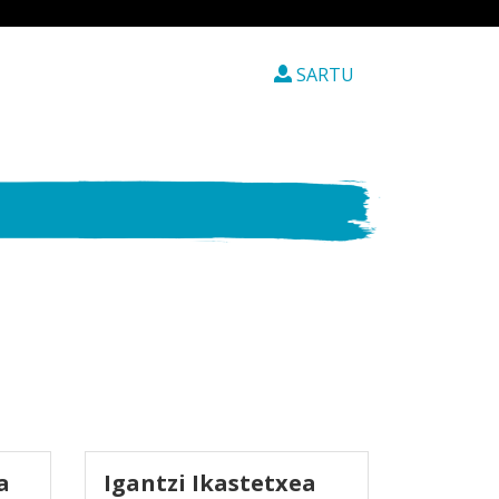
SARTU
a
Igantzi Ikastetxea