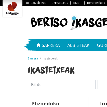
Bertsozale.eus
|
Bertsoa.eus
|
BDB
|
Bertsoeskola
SARRERA
ALBISTEAK
GUR
Sarrera
Ikastetxeak
Ikastetxeak
Elizondoko
Ir