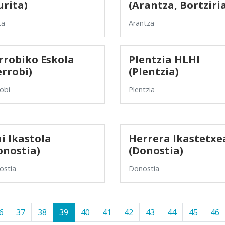
urita)
(Arantza, Bortziri
ta
Arantza
rrobiko Eskola
Plentzia HLHI
errobi)
(Plentzia)
obi
Plentzia
ai Ikastola
Herrera Ikastetxe
onostia)
(Donostia)
ostia
Donostia
6
37
38
39
40
41
42
43
44
45
46