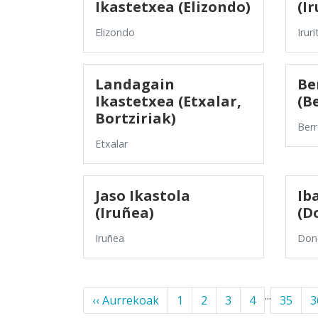
Ikastetxea (Elizondo)
(Ir
Elizondo
Iruri
Landagain
Be
Ikastetxea (Etxalar,
(B
Bortziriak)
Berr
Etxalar
Jaso Ikastola
Ib
(Iruñea)
(D
Iruñea
Don
...
‹‹ Aurrekoak
1
2
3
4
35
3