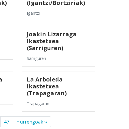
ak)
(Igantzi/Bortziriak)
Igantzi
Joakin Lizarraga
Ikastetxea
(Sarriguren)
Sarriguren
a
La Arboleda
Ikastetxea
(Trapagaran)
Trapagaran
47
Hurrengoak ››