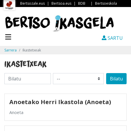
Bertsozale.eus
|
Bertsoa.eus
|
BDB
|
Bertsoeskola
SARTU
Sarrera
Ikastetxeak
Ikastetxeak
Bilatu
Anoetako Herri Ikastola (Anoeta)
Anoeta