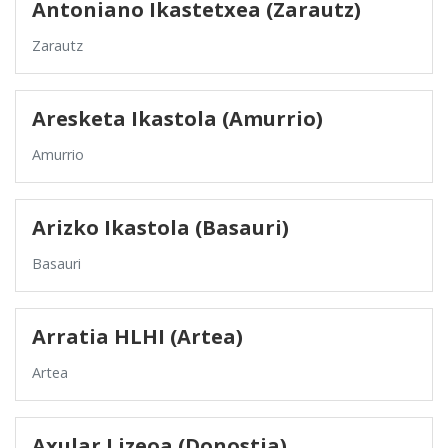
Antoniano Ikastetxea (Zarautz)
Zarautz
Aresketa Ikastola (Amurrio)
Amurrio
Arizko Ikastola (Basauri)
Basauri
Arratia HLHI (Artea)
Artea
Axular Lizeoa (Donostia)