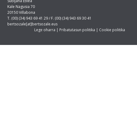
Subijana Etxea
Kale Nagusia 70
20150 Villabona
T. (00) (34) 943 69 41 29 / F. (00) (34) 943 69 30 41
bertsozale[at]bertsozale.eus
Lege oharra
|
Pribatutasun politika
|
Cookie politika