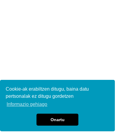
Cookie-ak erabiltzen ditugu, baina datu
pertsonalak ez ditugu gordetzen
Informazio gehiago
Onartu