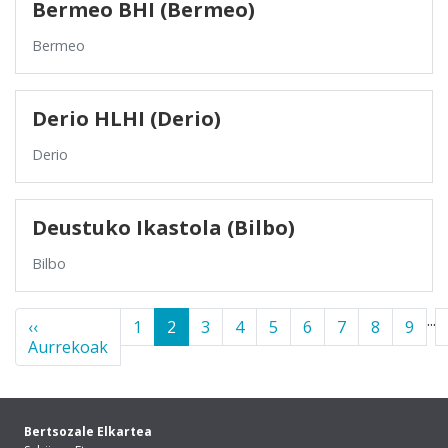
Bermeo BHI (Bermeo)
Bermeo
Derio HLHI (Derio)
Derio
Deustuko Ikastola (Bilbo)
Bilbo
...
‹‹
1
2
3
4
5
6
7
8
9
Aurrekoak
Bertsozale Elkartea