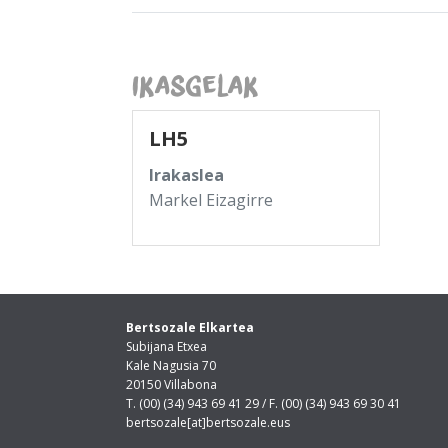
Ikasgelak
LH5
Irakaslea
Markel Eizagirre
Bertsozale Elkartea
Subijana Etxea
Kale Nagusia 70
20150 Villabona
T. (00) (34) 943 69 41 29 / F. (00) (34) 943 69 30 41
bertsozale[at]bertsozale.eus