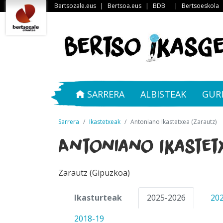
Bertsozale.eus
|
Bertsoa.eus
|
BDB
|
Bertsoeskola
SARRERA
ALBISTEAK
GUR
Sarrera
Ikastetxeak
Antoniano Ikastetxea (Zarautz)
Antoniano Ikastet
Zarautz (Gipuzkoa)
Ikasturteak
2025-2026
20
2018-19