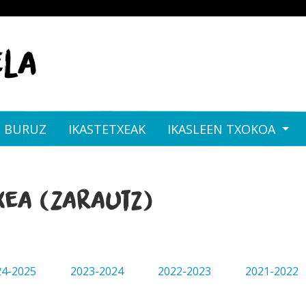
I BURUZ
IKASTETXEAK
IKASLEEN TXOKOA
xea (Zarautz)
24-2025
2023-2024
2022-2023
2021-2022