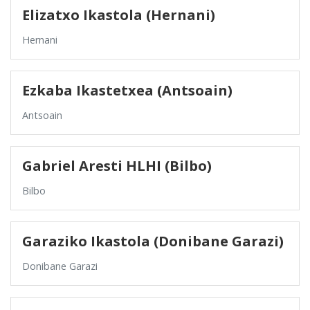
Elizatxo Ikastola (Hernani)
Hernani
Ezkaba Ikastetxea (Antsoain)
Antsoain
Gabriel Aresti HLHI (Bilbo)
Bilbo
Garaziko Ikastola (Donibane Garazi)
Donibane Garazi