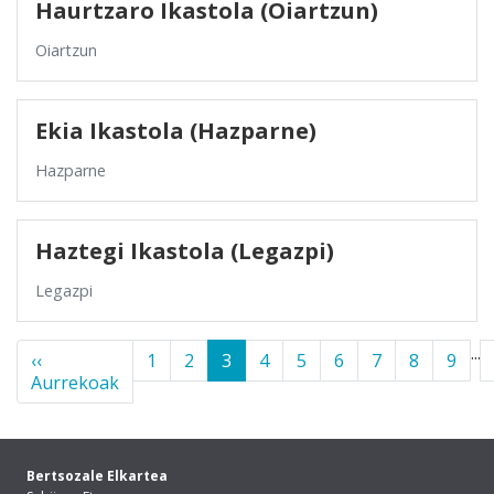
Haurtzaro Ikastola (Oiartzun)
Oiartzun
Ekia Ikastola (Hazparne)
Hazparne
Haztegi Ikastola (Legazpi)
Legazpi
...
‹‹
1
2
3
4
5
6
7
8
9
Aurrekoak
Bertsozale Elkartea