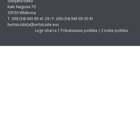
Subijana Etxea
Kale Nagusia 70
20150 Villabona
T. (00) (34) 943 69 41 29 / F. (00) (34) 943 69 30 41
bertsozale[at]bertsozale.eus
Lege oharra
|
Pribatutasun politika
|
Cookie politika