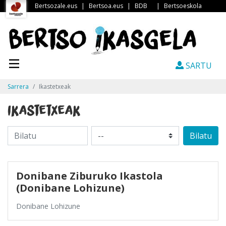
Bertsozale.eus
|
Bertsoa.eus
|
BDB
|
Bertsoeskola
SARTU
Sarrera
Ikastetxeak
Ikastetxeak
Bilatu
Donibane Ziburuko Ikastola
(Donibane Lohizune)
Donibane Lohizune