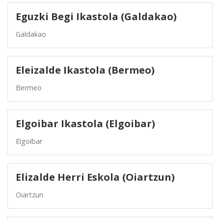
Eguzki Begi Ikastola (Galdakao)
Galdakao
Eleizalde Ikastola (Bermeo)
Bermeo
Elgoibar Ikastola (Elgoibar)
Elgoibar
Elizalde Herri Eskola (Oiartzun)
Oiartzun