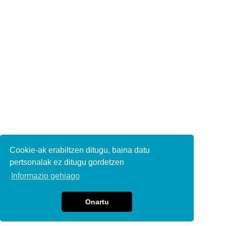
Cookie-ak erabiltzen ditugu, baina datu
pertsonalak ez ditugu gordetzen
Informazio gehiago
Onartu