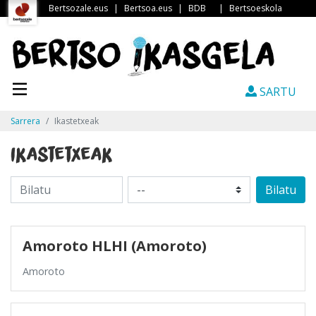
Bertsozale.eus
|
Bertsoa.eus
|
BDB
|
Bertsoeskola
SARTU
Sarrera
Ikastetxeak
Ikastetxeak
Bilatu
Amoroto HLHI (Amoroto)
Amoroto