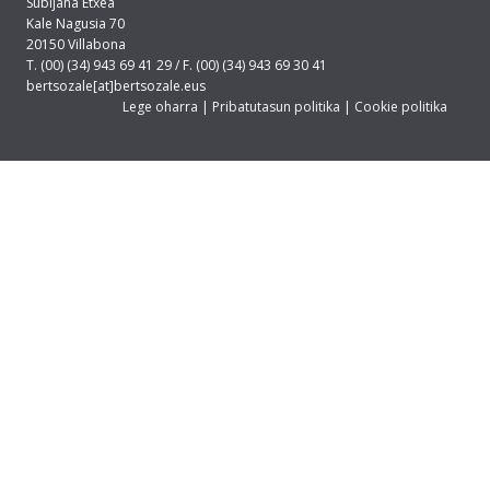
Subijana Etxea
Kale Nagusia 70
20150 Villabona
T. (00) (34) 943 69 41 29 / F. (00) (34) 943 69 30 41
bertsozale[at]bertsozale.eus
Lege oharra
|
Pribatutasun politika
|
Cookie politika