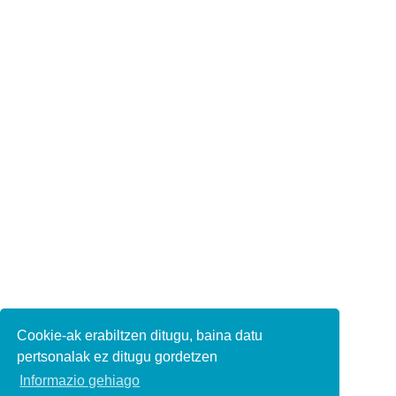
Cookie-ak erabiltzen ditugu, baina datu
pertsonalak ez ditugu gordetzen
Informazio gehiago