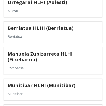
Urregarai HLHI (Aulesti)
Aulesti
Berriatua HLHI (Berriatua)
Berriatua
Manuela Zubizarreta HLHI
(Etxebarria)
Etxebarria
Munitibar HLHI (Munitibar)
Munitibar