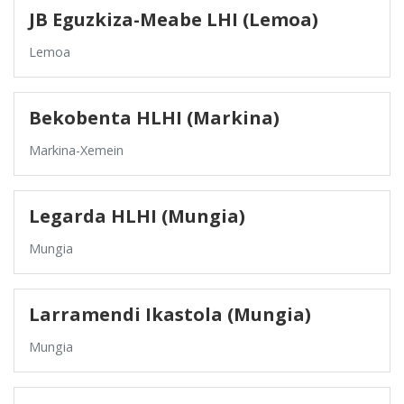
JB Eguzkiza-Meabe LHI (Lemoa)
Lemoa
Bekobenta HLHI (Markina)
Markina-Xemein
Legarda HLHI (Mungia)
Mungia
Larramendi Ikastola (Mungia)
Mungia