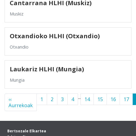
Cantarrana HLHI (Muskiz)
Muskiz
Otxandioko HLHI (Otxandio)
Otxandio
Laukariz HLHI (Mungia)
Mungia
...
‹‹
1
2
3
4
14
15
16
17
Aurrekoak
Bertsozale Elkartea