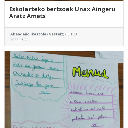
Eskolarteko bertsoak Unax Aingeru
Aratz Amets
Abendaño Ikastola (Gasteiz) - LH5B
2022-06-21