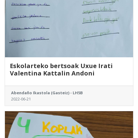
Eskolarteko bertsoak Uxue Irati
Valentina Kattalin Andoni
Abendaño Ikastola (Gasteiz) - LH5B
2022-06-21