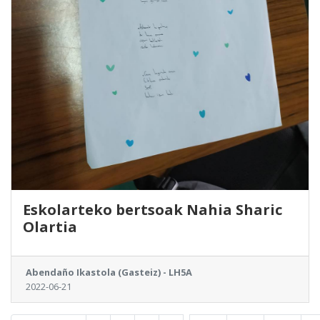
Eskolarteko bertsoak Nahia Sharic
Olartia
Abendaño Ikastola (Gasteiz) - LH5A
2022-06-21