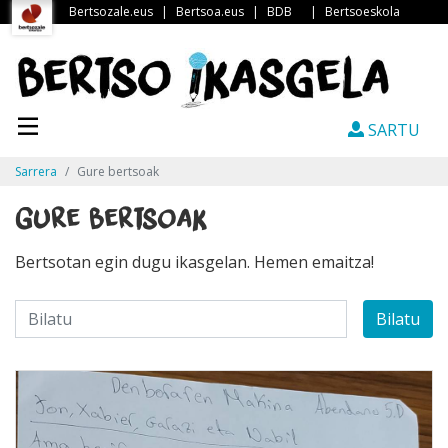
Bertsozale.eus
|
Bertsoa.eus
|
BDB
|
Bertsoeskola
SARTU
Sarrera
Gure bertsoak
Gure bertsoak
Bertsotan egin dugu ikasgelan. Hemen emaitza!
Bilatu