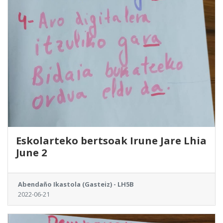
Eskolarteko bertsoak Irune Jare Lhia
June 2
Abendaño Ikastola (Gasteiz) - LH5B
2022-06-21