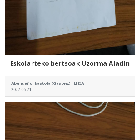
Eskolarteko bertsoak Uzorma Aladin
Abendaño Ikastola (Gasteiz) - LH5A
2022-06-21