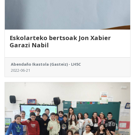
Eskolarteko bertsoak Jon Xabier
Garazi Nabil
Abendaño Ikastola (Gasteiz) - LH5C
2022-06-21