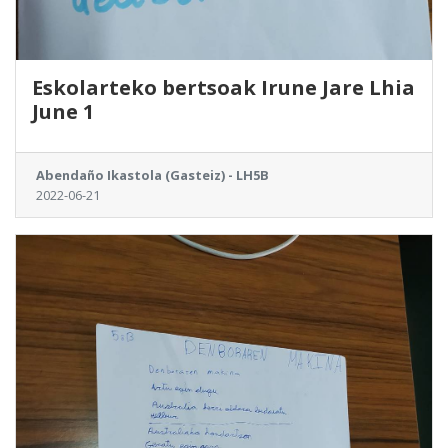
Eskolarteko bertsoak Irune Jare Lhia
June 1
Abendaño Ikastola (Gasteiz) - LH5B
2022-06-21