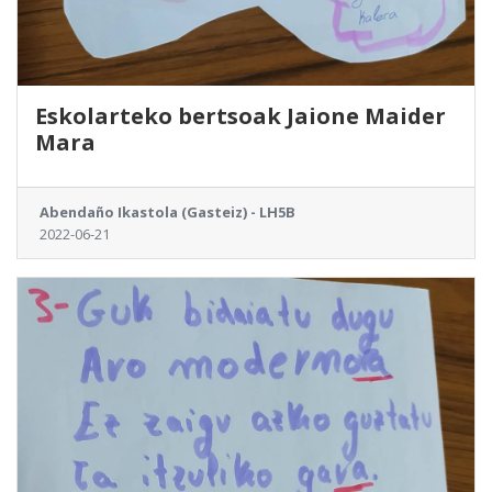
Eskolarteko bertsoak Jaione Maider
Mara
Abendaño Ikastola (Gasteiz) - LH5B
2022-06-21