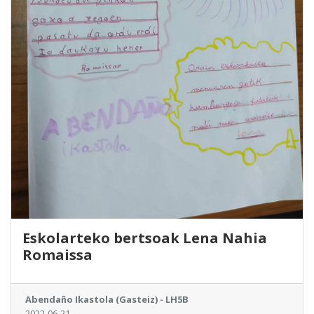
Eskolarteko bertsoak Lena Nahia
Romaissa
Abendaño Ikastola (Gasteiz) - LH5B
2022-06-21