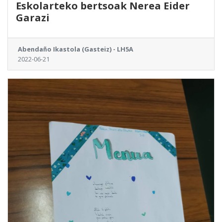
Eskolarteko bertsoak Nerea Eider
Garazi
Abendaño Ikastola (Gasteiz) - LH5A
2022-06-21