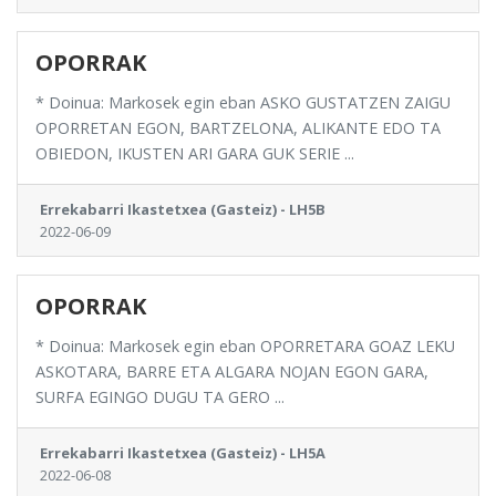
OPORRAK
* Doinua: Markosek egin eban ASKO GUSTATZEN ZAIGU
OPORRETAN EGON, BARTZELONA, ALIKANTE EDO TA
OBIEDON, IKUSTEN ARI GARA GUK SERIE ...
Errekabarri Ikastetxea (Gasteiz) - LH5B
2022-06-09
OPORRAK
* Doinua: Markosek egin eban OPORRETARA GOAZ LEKU
ASKOTARA, BARRE ETA ALGARA NOJAN EGON GARA,
SURFA EGINGO DUGU TA GERO ...
Errekabarri Ikastetxea (Gasteiz) - LH5A
2022-06-08