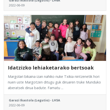
Garazi Ikastola (Legutio) - LH6A
2022-06-09
Idatzizko lehiaketarako bertsoak
Margolari bikaina izan nahiko nuke Txikia nintzenetik hori
nuen uste Margotzen ditugu guk diruaren truke Munduko
aberatsek dirua badute. Famatu ...
Garazi Ikastola (Legutio) - LH5A
2022-06-09