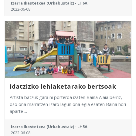
Izarra Ikastetxea (Urkabustaiz) - LH6A
2022-06-08
Idatzizko lehiaketarako bertsoak
Artista batzuk gara ni porteroa izaten Baina Alaia berriz,
oso ona marratzen Izaro lagun ona egia esaten Baina hori
aparte ...
Izarra Ikastetxea (Urkabustaiz) - LH5A
2022-06-08