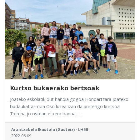
Kurtso bukaerako bertsoak
Joateko eskolatik dut handia gogoa Hondartzara joateko
badaukat asmoa Oso luzea izan da aurtengo kurtsoa
Txirrina jo ostean etxera banoa. ...
Arantzabela Ikastola (Gasteiz) - LH5B
2022-06-09