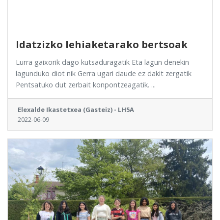
Idatzizko lehiaketarako bertsoak
Lurra gaixorik dago kutsaduragatik Eta lagun denekin
lagunduko diot nik Gerra ugari daude ez dakit zergatik
Pentsatuko dut zerbait konpontzeagatik. ...
Elexalde Ikastetxea (Gasteiz) - LH5A
2022-06-09