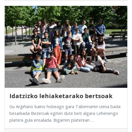
Idatzizko lehiaketarako bertsoak
Gu Argiñano baino hobeago gara Tabernaren izena bada
besarkada Bezeroak egiten dute beti algara Lehenengo
platera gula ensalada. Bigarren platerean ...