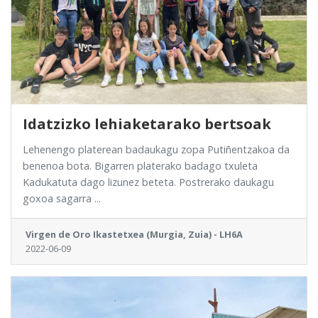
Idatzizko lehiaketarako bertsoak
Lehenengo platerean badaukagu zopa Putiñentzakoa da
benenoa bota. Bigarren platerako badago txuleta
Kadukatuta dago lizunez beteta. Postrerako daukagu
goxoa sagarra ...
Virgen de Oro Ikastetxea (Murgia, Zuia) - LH6A
2022-06-09