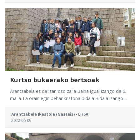
Kurtso bukaerako bertsoak
Arantzabela ez da izan oso zaila Baina igual izango da 5.
maila Ta orain egin behar kristona bidaia Bidaia izango ...
Arantzabela Ikastola (Gasteiz) - LH5A
2022-06-09