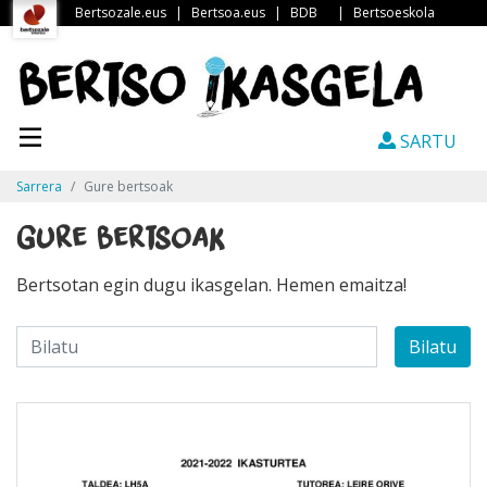
Bertsozale.eus
|
Bertsoa.eus
|
BDB
|
Bertsoeskola
SARTU
Sarrera
Gure bertsoak
Gure bertsoak
Bertsotan egin dugu ikasgelan. Hemen emaitza!
Bilatu