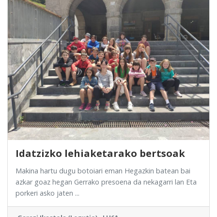
Idatzizko lehiaketarako bertsoak
Makina hartu dugu botoiari eman Hegazkin batean bai
azkar goaz hegan Gerrako presoena da nekagarri lan Eta
porkeri asko jaten ...