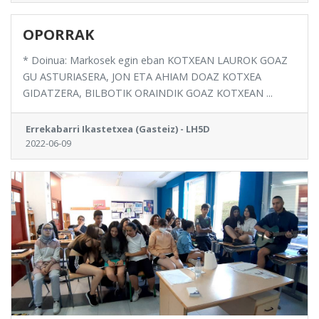
OPORRAK
* Doinua: Markosek egin eban KOTXEAN LAUROK GOAZ
GU ASTURIASERA, JON ETA AHIAM DOAZ KOTXEA
GIDATZERA, BILBOTIK ORAINDIK GOAZ KOTXEAN ...
Errekabarri Ikastetxea (Gasteiz) - LH5D
2022-06-09