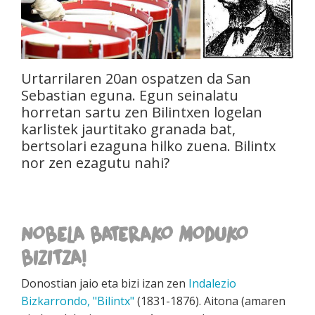
Urtarrilaren 20an ospatzen da San
Sebastian eguna. Egun seinalatu
horretan sartu zen Bilintxen logelan
karlistek jaurtitako granada bat,
bertsolari ezaguna hilko zuena. Bilintx
nor zen ezagutu nahi?
NOBELA BATERAKO MODUKO
BIZITZA!
Donostian jaio eta bizi izan zen
Indalezio
Bizkarrondo, "Bilintx"
(1831-1876). Aitona (amaren