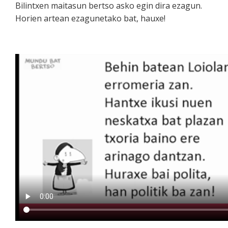
Bilintxen maitasun bertso asko egin dira ezagun.
Horien artean ezagunetako bat, hauxe!