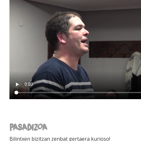
PASADIZOA
Bilintxen bizitzan zenbat gertaera kurioso!