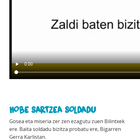
HOBE SARTZEA SOLDADU
Gosea eta miseria zer zen ezagutu zuen Bilintxek
ere. Baita soldadu bizitza probatu ere, Bigarren
Gerra Karlistan.