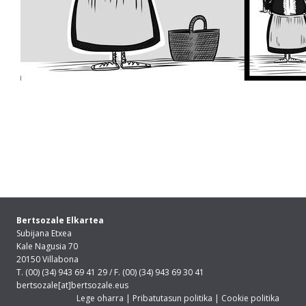
Bertsozale Elkartea
Subijana Etxea
Kale Nagusia 70
20150 Villabona
T. (00) (34) 943 69 41 29 / F. (00) (34) 943 69 30 41
bertsozale[at]bertsozale.eus
Lege oharra
|
Pribatutasun politika
|
Cookie politika