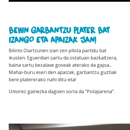
BEHIN GARBANTZU PLATER BAT
IZANGO ETA APAIZAK JAN!
Bilintx Oiartzunen izan zen pilota partidu bat
ikusten. Eguerdian sartu da ostatuan bazkaltzera,
baina sartu bezalaxe goseak aterako da gajoa...
Mahai-buru eseri den apaizak, garbantzu guztiak
bere platererako nahi ditu-eta!
Umorez gainezka dagoen sorta da "Potajiarena".