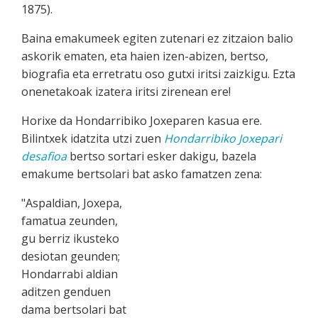
1875).
Baina emakumeek egiten zutenari ez zitzaion balio
askorik ematen, eta haien izen-abizen, bertso,
biografia eta erretratu oso gutxi iritsi zaizkigu. Ezta
onenetakoak izatera iritsi zirenean ere!
Horixe da Hondarribiko Joxeparen kasua ere.
Bilintxek idatzita utzi zuen
Hondarribiko Joxepari
desafioa
bertso sortari esker dakigu, bazela
emakume bertsolari bat asko famatzen zena:
"Aspaldian, Joxepa,
famatua zeunden,
gu berriz ikusteko
desiotan geunden;
Hondarrabi aldian
aditzen genduen
dama bertsolari bat