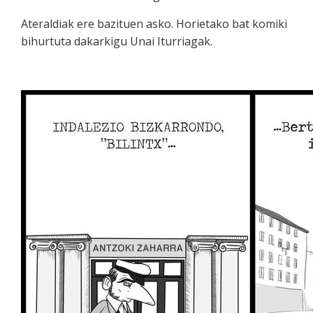
Ateraldiak ere bazituen asko. Horietako bat komiki
bihurtuta dakarkigu Unai Iturriagak.