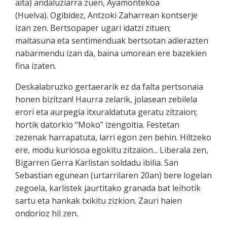
aita) andaluziarra zuen, Ayamontekoa
(Huelva). Ogibidez, Antzoki Zaharrean kontserje
izan zen. Bertsopaper ugari idatzi zituen;
maitasuna eta sentimenduak bertsotan adierazten
nabarmendu izan da, baina umorean ere bazekien
fina izaten.
Deskalabruzko gertaerarik ez da falta pertsonaia
honen bizitzan! Haurra zelarik, jolasean zebilela
erori eta aurpegia itxuraldatuta geratu zitzaion;
hortik datorkio “Moko” izengoitia. Festetan
zezenak harrapatuta, larri egon zen behin. Hiltzeko
ere, modu kuriosoa egokitu zitzaion... Liberala zen,
Bigarren Gerra Karlistan soldadu ibilia. San
Sebastian egunean (urtarrilaren 20an) bere logelan
zegoela, karlistek jaurtitako granada bat leihotik
sartu eta hankak txikitu zizkion. Zauri haien
ondorioz hil zen.