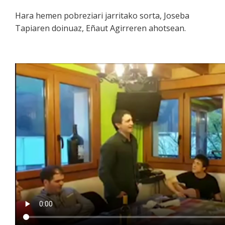
Hara hemen pobreziari jarritako sorta, Joseba
Tapiaren doinuaz, Eñaut Agirreren ahotsean.