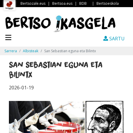
Bertsozale.eus
|
Bertsoa.eus
|
BDB
|
Bertsoeskola
SARTU
Sarrera
Albisteak
San Sebastian eguna eta Bilintx
San Sebastian eguna eta
Bilintx
2026-01-19