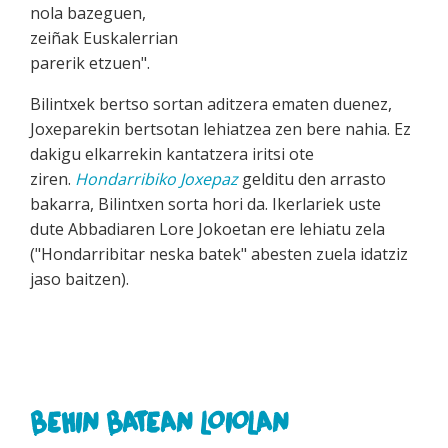
nola bazeguen,
zeiñak Euskalerrian
parerik etzuen".
Bilintxek bertso sortan aditzera ematen duenez,
Joxeparekin bertsotan lehiatzea zen bere nahia. Ez
dakigu elkarrekin kantatzera iritsi ote
ziren.
Hondarribiko Joxepaz
gelditu den arrasto
bakarra, Bilintxen sorta hori da. Ikerlariek uste
dute Abbadiaren Lore Jokoetan ere lehiatu zela
("Hondarribitar neska batek" abesten zuela idatziz
jaso baitzen).
BEHIN BATEAN LOIOLAN