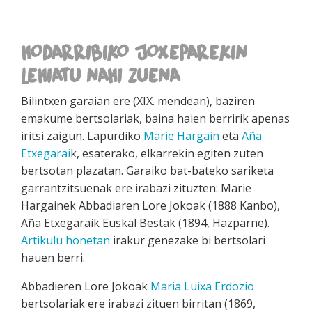
HODARRIBIKO JOXEPAREKIN
LEHIATU NAHI ZUENA
Bilintxen garaian ere (XIX. mendean), baziren
emakume bertsolariak, baina haien berririk apenas
iritsi zaigun. Lapurdiko
Marie Hargain
eta
Aña
Etxegarai
k, esaterako, elkarrekin egiten zuten
bertsotan plazatan. Garaiko bat-bateko sariketa
garrantzitsuenak ere irabazi zituzten: Marie
Hargainek Abbadiaren Lore Jokoak (1888 Kanbo),
Aña Etxegaraik Euskal Bestak (1894, Hazparne).
Artikulu honetan
irakur genezake bi bertsolari
hauen berri.
Abbadieren Lore Jokoak
Maria Luixa Erdozio
bertsolariak ere irabazi zituen birritan (1869,