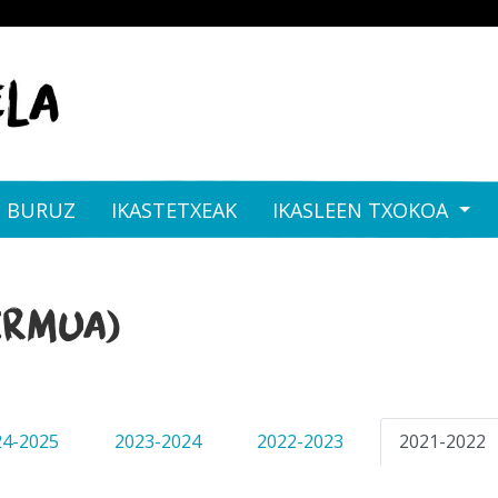
I BURUZ
IKASTETXEAK
IKASLEEN TXOKOA
Ermua)
24-2025
2023-2024
2022-2023
2021-2022