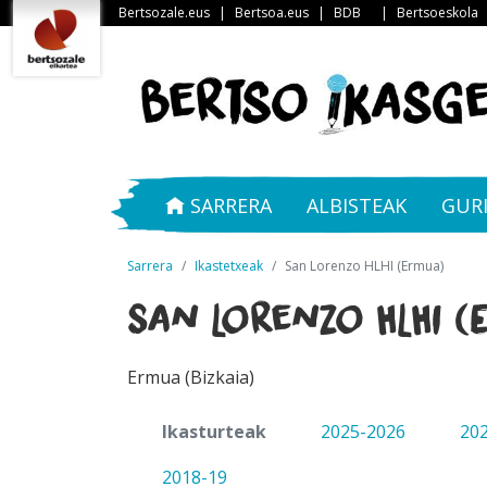
Bertsozale.eus
|
Bertsoa.eus
|
BDB
|
Bertsoeskola
SARRERA
ALBISTEAK
GUR
Sarrera
Ikastetxeak
San Lorenzo HLHI (Ermua)
San Lorenzo HLHI (
Ermua (Bizkaia)
Ikasturteak
2025-2026
20
2018-19