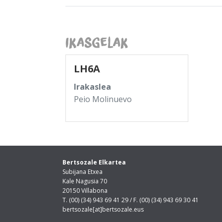
Ikasgelak
LH6A
Irakaslea
Peio Molinuevo
Bertsozale Elkartea
Subijana Etxea
Kale Nagusia 70
20150 Villabona
T. (00) (34) 943 69 41 29 / F. (00) (34) 943 69 30 41
bertsozale[at]bertsozale.eus