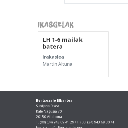
Ikasgelak
LH 1-6 mailak
batera
Irakaslea
Martin Altuna
Bertsozale Elkartea
Subijana Etxea
Kale Nagusia 70
20150 Villabona
T. (00) (34) 943 69 41 29 / F. (00) (34) 943 69 30 41
bertsozale[at]bertsozale.eus