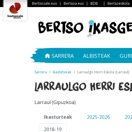
Bertsozale.eus
|
Bertsoa.eus
|
BDB
|
Bertsoeskola
SARRERA
ALBISTEAK
GUR
Sarrera
Ikastetxeak
Larraulgo Herri Eskola (Larraul)
Larraulgo Herri Es
Larraul (Gipuzkoa)
Ikasturteak
2025-2026
20
2018-19