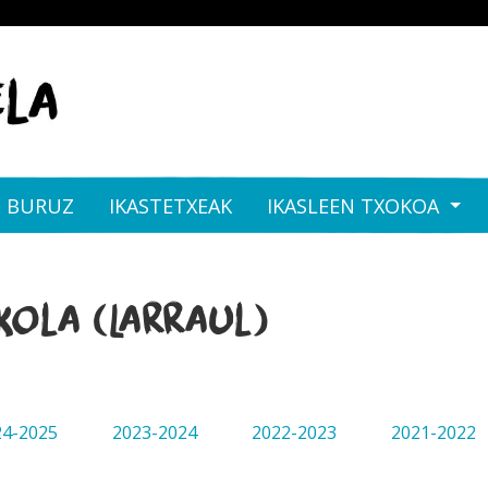
I BURUZ
IKASTETXEAK
IKASLEEN TXOKOA
kola (Larraul)
24-2025
2023-2024
2022-2023
2021-2022