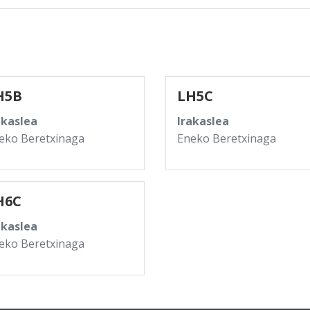
H5B
LH5C
akaslea
Irakaslea
eko Beretxinaga
Eneko Beretxinaga
H6C
akaslea
eko Beretxinaga