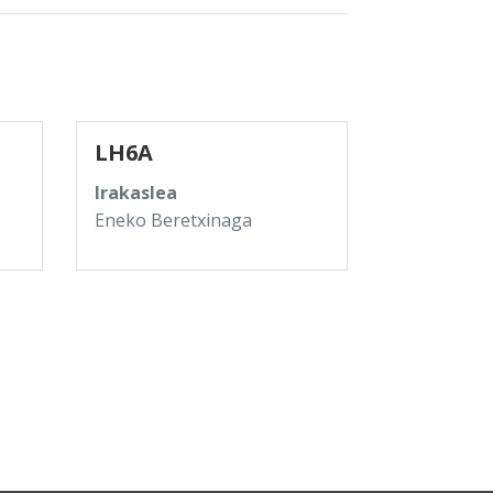
LH6A
Irakaslea
Eneko Beretxinaga