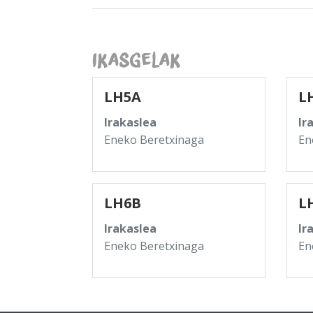
Ikasgelak
LH5A
L
Irakaslea
Ir
Eneko Beretxinaga
En
LH6B
L
Irakaslea
Ir
Eneko Beretxinaga
En