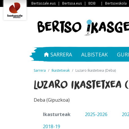
Bertsozale.eus
|
Bertsoa.eus
|
BDB
|
Bertsoeskola
SARRERA
ALBISTEAK
GUR
Sarrera
Ikastetxeak
Luzaro Ikastetxea (Deba)
Luzaro Ikastetxea 
Deba (Gipuzkoa)
Ikasturteak
2025-2026
20
2018-19