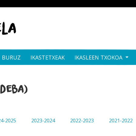
I BURUZ
IKASTETXEAK
IKASLEEN TXOKOA
(Deba)
24-2025
2023-2024
2022-2023
2021-2022