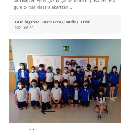
dira ixiltzen Egun guztia gaude Mate birpasatzen Eta
gure txirula Klasera ekartzen ...
La Milagrosa Ikastetxea (Laudio) - LH5B
2021-06-20