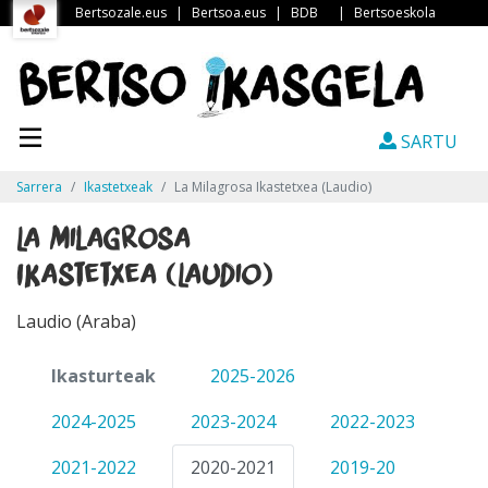
Bertsozale.eus
|
Bertsoa.eus
|
BDB
|
Bertsoeskola
SARTU
Sarrera
Ikastetxeak
La Milagrosa Ikastetxea (Laudio)
La Milagrosa
Ikastetxea (Laudio)
Laudio (Araba)
Ikasturteak
2025-2026
2024-2025
2023-2024
2022-2023
2021-2022
2020-2021
2019-20