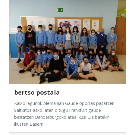
bertso postala
Kaixo lagunok Alemanian Gaude oporrak pasatzen
Saltxitxa asko jaten ditugu Frankfurt gaude
bisitatzen Banderburgoko atea ikusi Gia batekin
ikusten Baserri ...