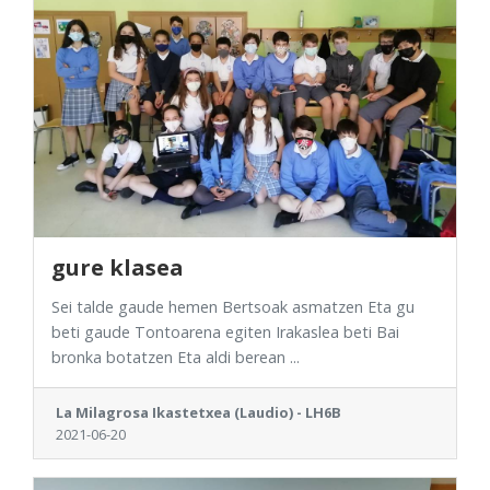
gure klasea
Sei talde gaude hemen Bertsoak asmatzen Eta gu
beti gaude Tontoarena egiten Irakaslea beti Bai
bronka botatzen Eta aldi berean ...
La Milagrosa Ikastetxea (Laudio) - LH6B
2021-06-20