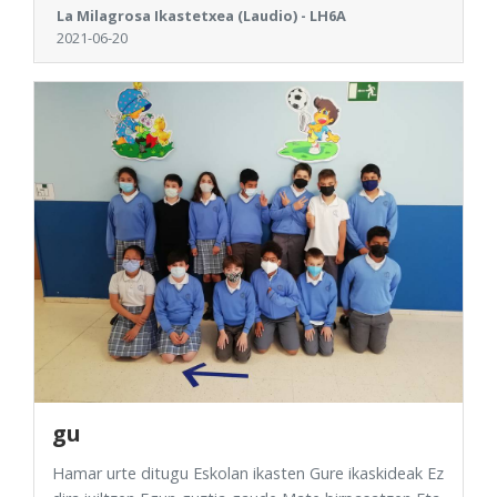
La Milagrosa Ikastetxea (Laudio) - LH6A
2021-06-20
gu
Hamar urte ditugu Eskolan ikasten Gure ikaskideak Ez