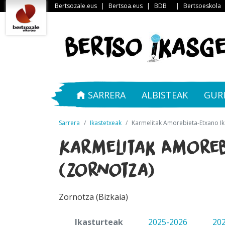
Bertsozale.eus
|
Bertsoa.eus
|
BDB
|
Bertsoeskola
SARRERA
ALBISTEAK
GUR
Sarrera
Ikastetxeak
Karmelitak Amorebieta-Etxano Ik
Karmelitak Amoreb
(Zornotza)
Zornotza (Bizkaia)
Ikasturteak
2025-2026
20