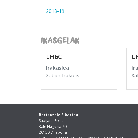
2018-19
Ikasgelak
LH6C
L
Irakaslea
Ir
Xabier Irakulis
Xa
Bertsozale Elkartea
Subijana Etxea
Kale Nagusia 70
20150 Villabona