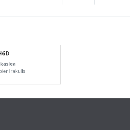
H6D
akaslea
bier Irakulis