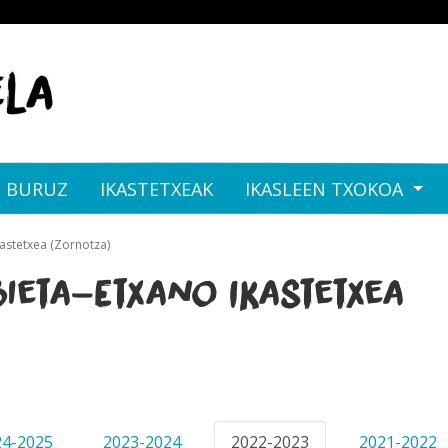
I BURUZ
IKASTETXEAK
IKASLEEN TXOKOA
astetxea (Zornotza)
ieta-Etxano Ikastetxea
24-2025
2023-2024
2022-2023
2021-2022