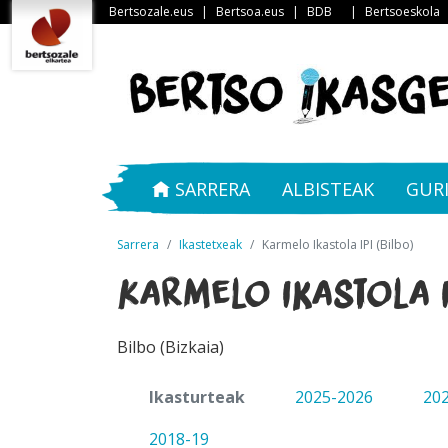
Bertsozale.eus
|
Bertsoa.eus
|
BDB
|
Bertsoeskola
SARRERA
ALBISTEAK
GUR
Sarrera
Ikastetxeak
Karmelo Ikastola IPI (Bilbo)
Karmelo Ikastola I
Bilbo (Bizkaia)
Ikasturteak
2025-2026
20
2018-19