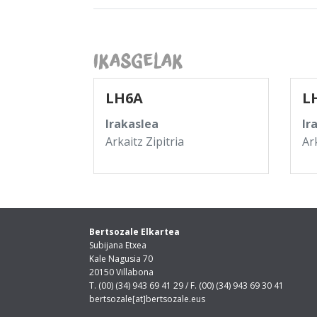
Ikasgelak
LH6A
L
Irakaslea
Ir
Arkaitz Zipitria
Ark
Bertsozale Elkartea
Subijana Etxea
Kale Nagusia 70
20150 Villabona
T. (00) (34) 943 69 41 29 / F. (00) (34) 943 69 30 41
bertsozale[at]bertsozale.eus