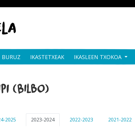
I BURUZ
IKASTETXEAK
IKASLEEN TXOKOA
PI (Bilbo)
24-2025
2023-2024
2022-2023
2021-2022