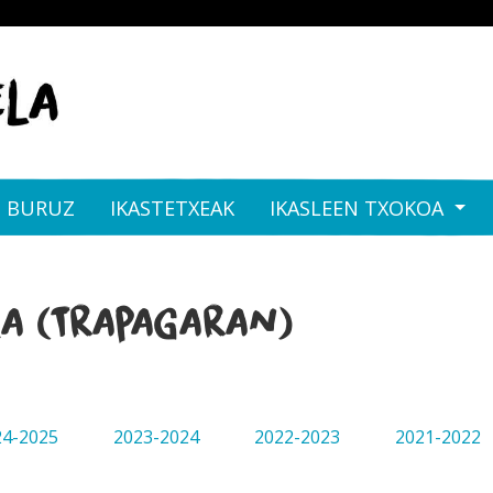
I BURUZ
IKASTETXEAK
IKASLEEN TXOKOA
la (Trapagaran)
24-2025
2023-2024
2022-2023
2021-2022