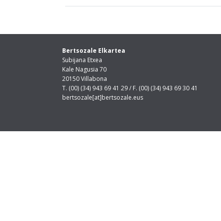
Bertsozale Elkartea
Subijana Etxea
Kale Nagusia 70
20150 Villabona
T. (00) (34) 943 69 41 29 / F. (00) (34) 943 69 30 41
bertsozale[at]bertsozale.eus