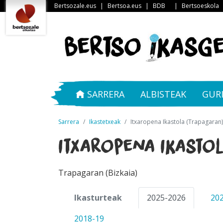
Bertsozale.eus
|
Bertsoa.eus
|
BDB
|
Bertsoeskola
SARRERA
ALBISTEAK
GUR
Sarrera
Ikastetxeak
Itxaropena Ikastola (Trapagaran)
Itxaropena Ikasto
Trapagaran (Bizkaia)
Ikasturteak
2025-2026
20
2018-19