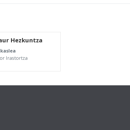
aur Hezkuntza
akaslea
tor Irastortza