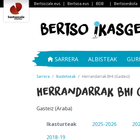
Bertsozale.eus
|
Bertsoa.eus
|
BDB
|
Bertsoeskola
SARRERA
ALBISTEAK
GUR
Sarrera
Ikastetxeak
Herrandarrak BHI (Gasteiz)
Herrandarrak BHI (
Gasteiz (Araba)
Ikasturteak
2025-2026
20
2018-19