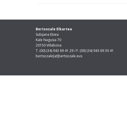
Bertsozale Elkartea
Subijana Etxea
Kale Nagusia 70
20150 Villabona
T. (00) (34) 943 69 41 29 / F. (00) (34) 943 69 30 41
bertsozale[at]bertsozale.eus