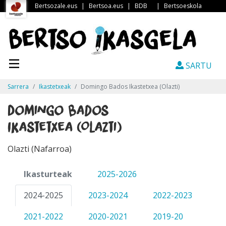
Bertsozale.eus
|
Bertsoa.eus
|
BDB
|
Bertsoeskola
SARTU
Sarrera
Ikastetxeak
Domingo Bados Ikastetxea (Olazti)
Domingo Bados
Ikastetxea (Olazti)
Olazti (Nafarroa)
Ikasturteak
2025-2026
2024-2025
2023-2024
2022-2023
2021-2022
2020-2021
2019-20