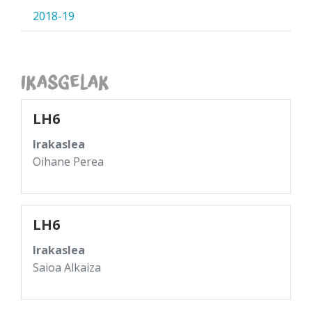
2018-19
Ikasgelak
LH6
Irakaslea
Oihane Perea
LH6
Irakaslea
Saioa Alkaiza