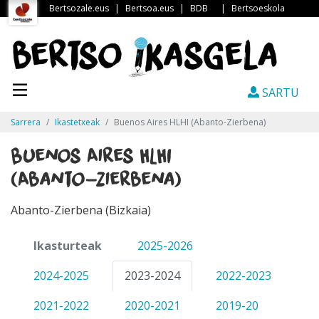
Bertsozale.eus
|
Bertsoa.eus
|
BDB
|
Bertsoeskola
SARTU
Sarrera
Ikastetxeak
Buenos Aires HLHI (Abanto-Zierbena)
Buenos Aires HLHI
(Abanto-Zierbena)
Abanto-Zierbena (Bizkaia)
Ikasturteak
2025-2026
2024-2025
2023-2024
2022-2023
2021-2022
2020-2021
2019-20