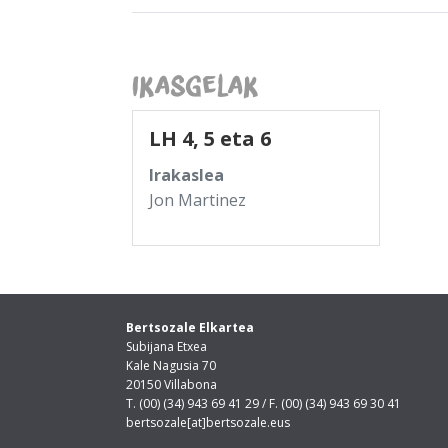
Ikasgelak
LH 4, 5 eta 6
Irakaslea
Jon Martinez
Bertsozale Elkartea
Subijana Etxea
Kale Nagusia 70
20150 Villabona
T. (00) (34) 943 69 41 29 / F. (00) (34) 943 69 30 41
bertsozale[at]bertsozale.eus