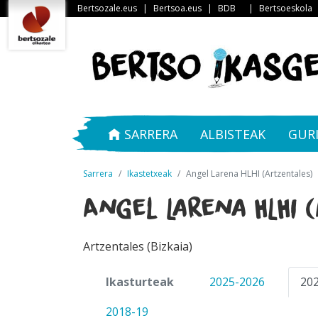
Bertsozale.eus
|
Bertsoa.eus
|
BDB
|
Bertsoeskola
SARRERA
ALBISTEAK
GUR
Sarrera
Ikastetxeak
Angel Larena HLHI (Artzentales)
Angel Larena HLHI 
Artzentales (Bizkaia)
Ikasturteak
2025-2026
20
2018-19