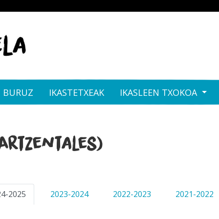
I BURUZ
IKASTETXEAK
IKASLEEN TXOKOA
(Artzentales)
24-2025
2023-2024
2022-2023
2021-2022