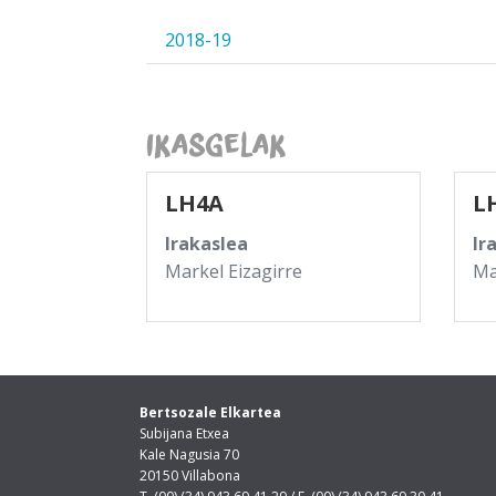
2018-19
Ikasgelak
LH4A
L
Irakaslea
Ir
Markel Eizagirre
Ma
Bertsozale Elkartea
Subijana Etxea
Kale Nagusia 70
20150 Villabona