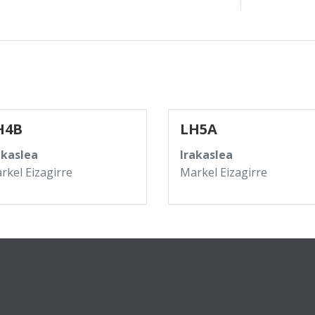
H4B
LH5A
akaslea
Irakaslea
rkel Eizagirre
Markel Eizagirre