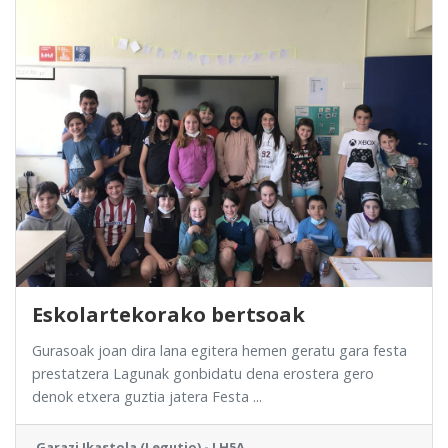
Eskolartekorako bertsoak
Gurasoak joan dira lana egitera hemen geratu gara festa
prestatzera Lagunak gonbidatu dena erostera gero
denok etxera guztia jatera Festa ...
Garazi Ikastola (Legutio) - LH5A