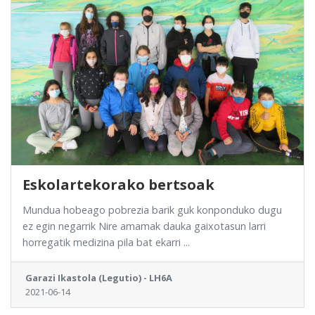
Eskolartekorako bertsoak
Mundua hobeago pobrezia barik guk konponduko dugu
ez egin negarrik Nire amamak dauka gaixotasun larri
horregatik medizina pila bat ekarri ...
Garazi Ikastola (Legutio) - LH6A
2021-06-14