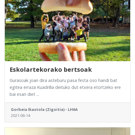
Eskolartekorako bertsoak
Gurasoak joan dira asteburu pasa festa oso handi bat
egitea erraza Kuadrilla deituko dut etxera etortzeko ere
bai esan diet ...
Gorbeia Ikastola (Zigoitia) - LH6A
2021-06-14