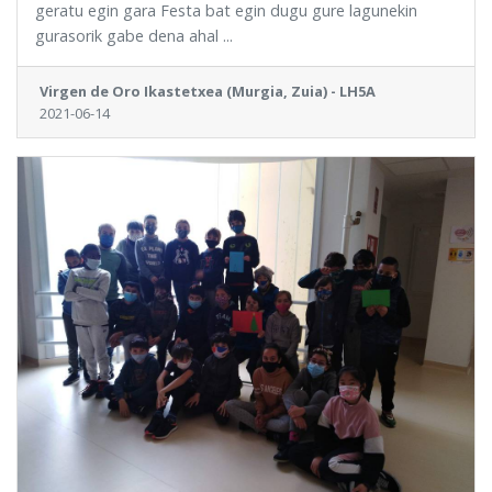
geratu egin gara Festa bat egin dugu gure lagunekin
gurasorik gabe dena ahal ...
Virgen de Oro Ikastetxea (Murgia, Zuia) - LH5A
2021-06-14