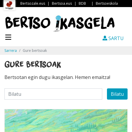
Bertsozale.eus
|
Bertsoa.eus
|
BDB
|
Bertsoeskola
SARTU
Sarrera
Gure bertsoak
Gure bertsoak
Bertsotan egin dugu ikasgelan. Hemen emaitza!
Bilatu