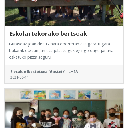
Eskolartekorako bertsoak
Gurasoak joan dira txinara oporretan eta geratu gara
bakarrik etxean Jan eta jolastu guk egingo dugu janaria
eskatuko pizza seguru
Elexalde Ikastetxea (Gasteiz) - LH5A
2021-06-14