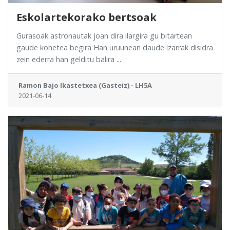
Eskolartekorako bertsoak
Gurasoak astronautak joan dira ilargira gu bitartean
gaude kohetea begira Han uruunean daude izarrak disidra
zein ederra han gelditu balira ...
Ramon Bajo Ikastetxea (Gasteiz) - LH5A
2021-06-14