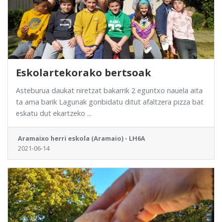
Eskolartekorako bertsoak
Asteburua daukat niretzat bakarrik 2 eguntxo nauela aita
ta ama barik Lagunak gonbidatu ditut afaltzera pizza bat
eskatu dut ekartzeko ...
Aramaixo herri eskola (Aramaio) - LH6A
2021-06-14