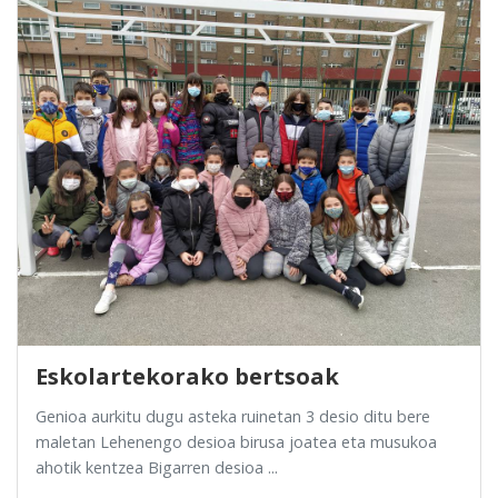
Eskolartekorako bertsoak
Genioa aurkitu dugu asteka ruinetan 3 desio ditu bere
maletan Lehenengo desioa birusa joatea eta musukoa
ahotik kentzea Bigarren desioa ...