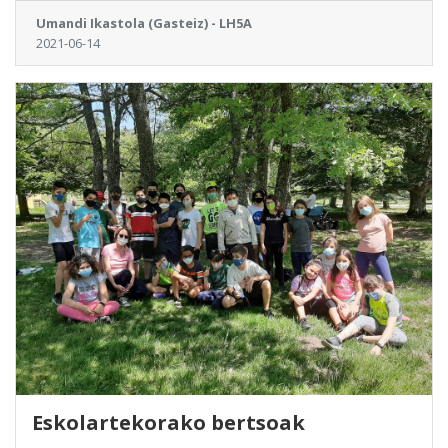
Umandi Ikastola (Gasteiz) - LH5A
2021-06-14
Eskolartekorako bertsoak