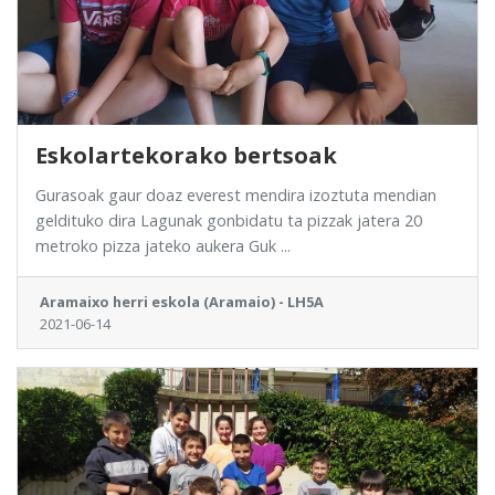
Eskolartekorako bertsoak
Gurasoak gaur doaz everest mendira izoztuta mendian
geldituko dira Lagunak gonbidatu ta pizzak jatera 20
metroko pizza jateko aukera Guk ...
Aramaixo herri eskola (Aramaio) - LH5A
2021-06-14