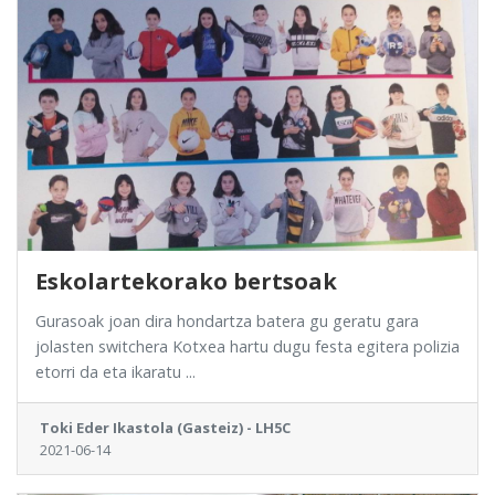
Eskolartekorako bertsoak
Gurasoak joan dira hondartza batera gu geratu gara
jolasten switchera Kotxea hartu dugu festa egitera polizia
etorri da eta ikaratu ...
Toki Eder Ikastola (Gasteiz) - LH5C
2021-06-14