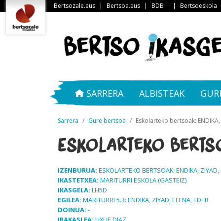
Bertsozale.eus
|
Bertsoa.eus
|
BDB
|
Bertsoeskola
SARRERA
ALBISTEAK
GUR
Sarrera
Gure bertsoa
Eskolarteko bertsoak: ENDIKA,
Eskolarteko bertsoa
IZENBURUA:
ESKOLARTEKO BERTSOAK: ENDIKA, ZIYAD, 
IKASTETXEA:
MARITURRI ESKOLA (GASTEIZ)
IKASGELA:
LH5D
EGILEA:
MARITURRI 5.3: ENDIKA, ZIYAD, ELENA, EDER
DOINUA:
-
IRAKASLEA:
UXUE DIAZ