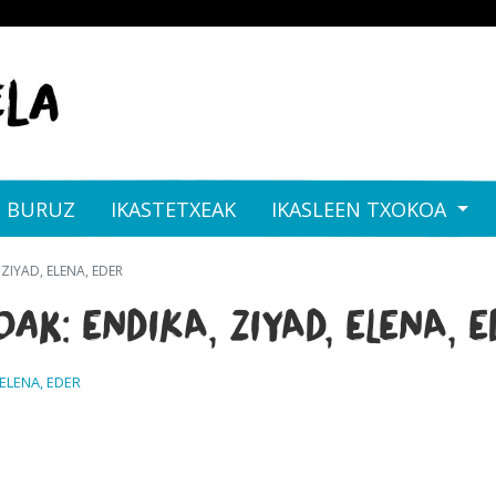
I BURUZ
IKASTETXEAK
IKASLEEN TXOKOA
 ZIYAD, ELENA, EDER
k: ENDIKA, ZIYAD, ELENA, 
ELENA, EDER