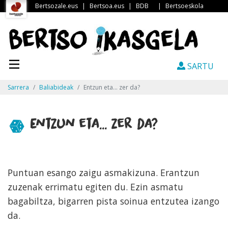
Bertsozale.eus
|
Bertsoa.eus
|
BDB
|
Bertsoeskola
SARTU
Sarrera
Baliabideak
Entzun eta... zer da?
Entzun eta... zer da?
Puntuan esango zaigu asmakizuna. Erantzun
zuzenak errimatu egiten du. Ezin asmatu
bagabiltza, bigarren pista soinua entzutea izango
da.