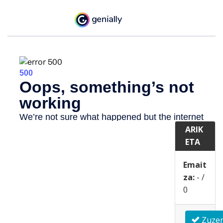
ARIK
ETA
Emait
za:
-
/
0
Zuze