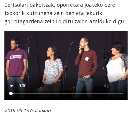
Bertsolari bakoitzak, oporretara joateko bere
txokorik kuttunena zein den eta lekurik
gorrotagarriena zein iruditu zaion azalduko digu.
2019-09-15 Galdakao