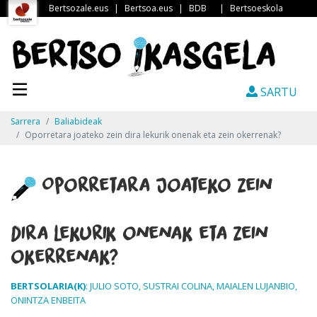
Bertsozale.eus
|
Bertsoa.eus
|
BDB
|
Bertsoeskola
SARTU
Sarrera
Baliabideak
Oporretara joateko zein dira lekurik onenak eta zein okerrenak?
Oporretara joateko zein
dira lekurik onenak eta zein
okerrenak?
BERTSOLARIA(K)
: JULIO SOTO, SUSTRAI COLINA, MAIALEN LUJANBIO,
ONINTZA ENBEITA