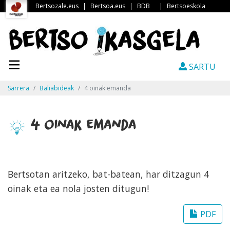
Bertsozale.eus
|
Bertsoa.eus
|
BDB
|
Bertsoeskola
SARTU
Sarrera
Baliabideak
4 oinak emanda
4 oinak emanda
Bertsotan aritzeko, bat-batean, har ditzagun 4
oinak eta ea nola josten ditugun!
PDF