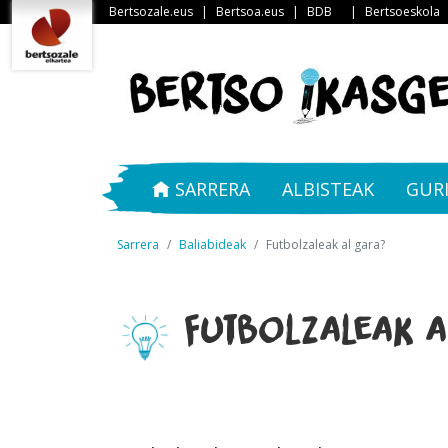
Bertsozale.eus
|
Bertsoa.eus
|
BDB
|
Bertsoeskola
SARRERA
ALBISTEAK
GUR
Sarrera
Baliabideak
Futbolzaleak al gara?
Futbolzaleak a