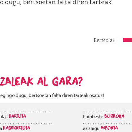
o dugu, bertsoetan falta diren tarteak