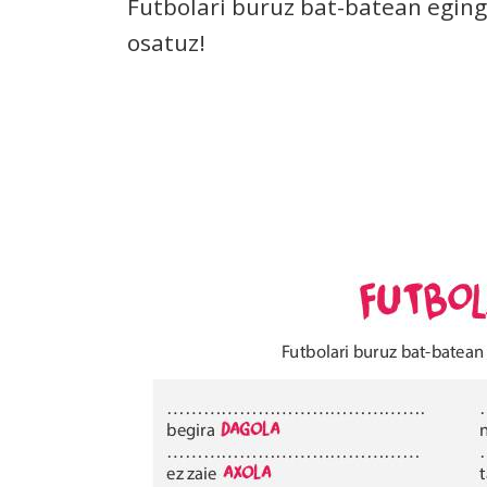
Futbolari buruz bat-batean eging
osatuz!